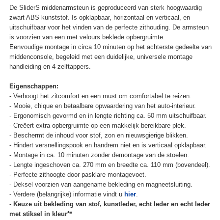
De SliderS middenarmsteun is geproduceerd van sterk hoogwaardig
zwart ABS kunststof. Is opklapbaar, horizontaal en verticaal, en
uitschuifbaar voor het vinden van de perfecte zithouding. De armsteun
is voorzien van een met velours beklede opbergruimte.
Eenvoudige montage in circa 10 minuten op het achterste gedeelte van
middenconsole, begeleid met een duidelijke, universele montage
handleiding en 4 zelftappers.
Eigenschappen:
- Verhoogt het zitcomfort en een must om comfortabel te reizen.
- Mooie, chique en betaalbare opwaardering van het auto-interieur.
- Ergonomisch gevormd en in lengte richting ca. 50 mm uitschuifbaar.
- Creëert extra opbergruimte op een makkelijk bereikbare plek.
- Beschermt de inhoud voor stof, zon en nieuwsgierige blikken.
- Hindert versnellingspook en handrem niet en is verticaal opklapbaar.
- Montage in ca. 10 minuten zonder demontage van de stoelen.
- Lengte ingeschoven ca. 270 mm en breedte ca. 110 mm (bovendeel).
- Perfecte zithoogte door pasklare montagevoet.
- Deksel voorzien van aangename bekleding en magneetsluiting.
- Verdere (belangrijke) informatie vindt u
hier
.
-
Keuze uit bekleding van stof, kunstleder, echt leder en echt leder
met stiksel in kleur**