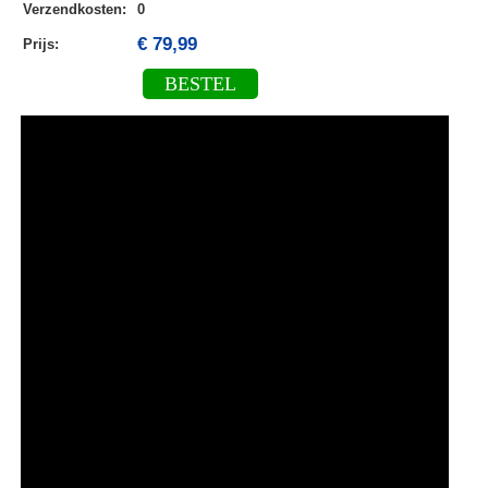
Verzendkosten
:
0
€ 79,99
Prijs:
BESTEL