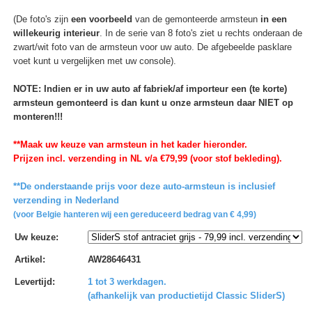
(De foto's zijn
een voorbeeld
van de gemonteerde armsteun
in een
willekeurig interieur
. In de serie van 8 foto's ziet u rechts onderaan de
zwart/wit foto van de armsteun voor uw auto. De afgebeelde pasklare
voet kunt u vergelijken met uw console).
NOTE: Indien er in uw auto af fabriek/af importeur een (te korte)
armsteun gemonteerd is dan kunt u onze armsteun daar NIET op
monteren!!!
**Maak uw keuze van armsteun in het kader hieronder.
Prijzen incl. verzending in NL v/a €79,99 (voor stof bekleding).
**De onderstaande prijs voor deze auto-armsteun is inclusief
verzending in Nederland
(voor Belgie hanteren wij een gereduceerd bedrag van € 4,99)
Uw keuze
:
Artikel
:
AW28646431
Levertijd
:
1 tot 3 werkdagen.
(afhankelijk van productietijd Classic SliderS)