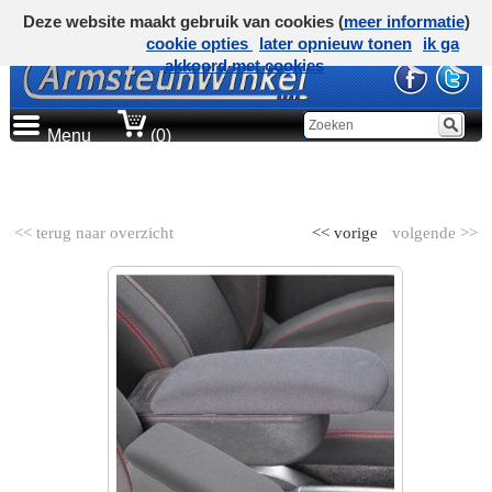
Deze website maakt gebruik van cookies (
meer informatie
)
cookie opties
later opnieuw tonen
ik ga
akkoord met cookies
Menu
(0)
AUTOMERK
<< terug naar overzicht
<< vorige
volgende >>