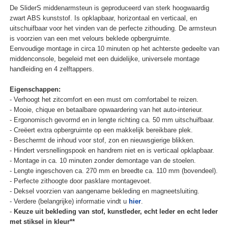
De SliderS middenarmsteun is geproduceerd van sterk hoogwaardig
zwart ABS kunststof. Is opklapbaar, horizontaal en verticaal, en
uitschuifbaar voor het vinden van de perfecte zithouding. De armsteun
is voorzien van een met velours beklede opbergruimte.
Eenvoudige montage in circa 10 minuten op het achterste gedeelte van
middenconsole, begeleid met een duidelijke, universele montage
handleiding en 4 zelftappers.
Eigenschappen:
- Verhoogt het zitcomfort en een must om comfortabel te reizen.
- Mooie, chique en betaalbare opwaardering van het auto-interieur.
- Ergonomisch gevormd en in lengte richting ca. 50 mm uitschuifbaar.
- Creëert extra opbergruimte op een makkelijk bereikbare plek.
- Beschermt de inhoud voor stof, zon en nieuwsgierige blikken.
- Hindert versnellingspook en handrem niet en is verticaal opklapbaar.
- Montage in ca. 10 minuten zonder demontage van de stoelen.
- Lengte ingeschoven ca. 270 mm en breedte ca. 110 mm (bovendeel).
- Perfecte zithoogte door pasklare montagevoet.
- Deksel voorzien van aangename bekleding en magneetsluiting.
- Verdere (belangrijke) informatie vindt u
hier
.
-
Keuze uit bekleding van stof, kunstleder, echt leder en echt leder
met stiksel in kleur**