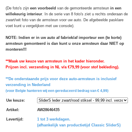
(De foto's zijn
een voorbeeld
van de gemonteerde armsteun
in een
willekeurig interieur
. In de serie van 8 foto's ziet u rechts onderaan de
zwart/wit foto van de armsteun voor uw auto. De afgebeelde pasklare
voet kunt u vergelijken met uw console).
NOTE: Indien er in uw auto af fabriek/af importeur een (te korte)
armsteun gemonteerd is dan kunt u onze armsteun daar NIET op
monteren!!!
**Maak uw keuze van armsteun in het kader hieronder.
Prijzen incl. verzending in NL v/a €79,99 (voor stof bekleding).
**De onderstaande prijs voor deze auto-armsteun is inclusief
verzending in Nederland
(voor Belgie hanteren wij een gereduceerd bedrag van € 4,99)
Uw keuze
:
Artikel
:
AW28646435
Levertijd
:
1 tot 3 werkdagen.
(afhankelijk van productietijd Classic SliderS)