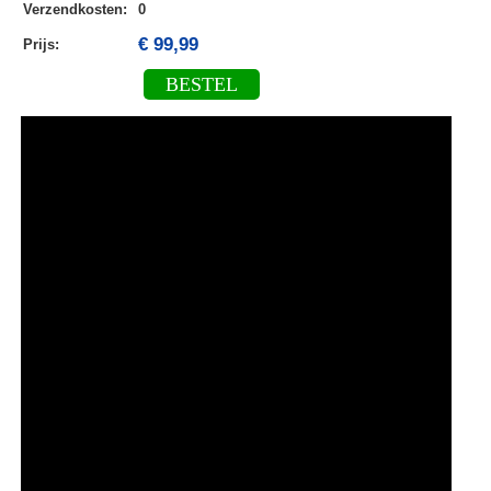
Verzendkosten
:
0
€ 99,99
Prijs:
BESTEL