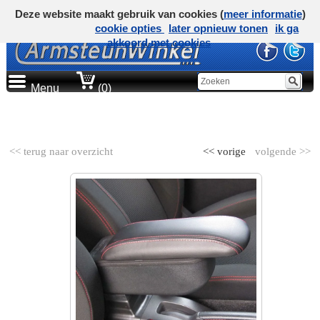
Deze website maakt gebruik van cookies (
meer informatie
)
cookie opties
later opnieuw tonen
ik ga
akkoord met cookies
Menu
(0)
AUTOMERK
<< terug naar overzicht
<< vorige
volgende >>