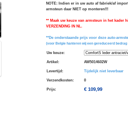
NOTE: Indien er in uw auto af fabriek/af impo
armsteun daar NIET op monteren!!!
** Maak uw keuze van armsteun in het kader hi
VERZENDING IN NL.
**De onderstaande prijs voor deze auto-armste
(voor Belgie hanteren wij een gereduceerd bedrag 
Uw keuze
:
Artikel
:
AW5014602W
Levertijd
:
Tijdelijk niet leverbaar
Verzendkosten
:
0
€ 109,99
Prijs: