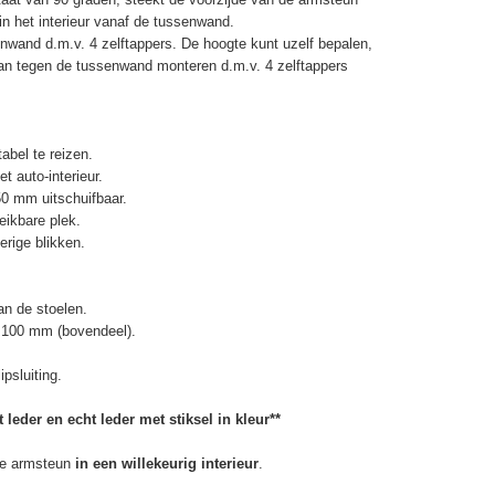
 het interieur vanaf de tussenwand.
wand d.m.v. 4 zelftappers. De hoogte kunt uzelf bepalen,
an tegen de tussenwand monteren d.m.v. 4 zelftappers
abel te reizen.
t auto-interieur.
50 mm uitschuifbaar.
eikbare plek.
erige blikken.
n de stoelen.
 100 mm (bovendeel).
psluiting.
 leder en echt leder met stiksel in kleur**
e armsteun
in een willekeurig interieur
.