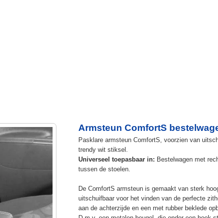
Armsteun ComfortS bestelwag
Pasklare armsteun ComfortS, voorzien van uitschu
trendy wit stiksel.
Universeel toepasbaar in:
Bestelwagen met rech
tussen de stoelen.
De ComfortS armsteun is gemaakt van sterk hoog
uitschuifbaar voor het vinden van de perfecte z
aan de achterzijde en een met rubber beklede op
D.m.v. een metalen beugel, die onder een hoek s