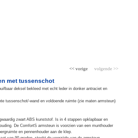
<< vorige
volgende >>
en met tussenschot
ifbaar deksel bekleed met echt leder in donker antraciet en
te tussenschot/-wand en voldoende ruimte (zie maten armsteun)
waardig zwart ABS kunststof. Is in 4 stappen opklapbaar en
ithouding. De ComfortS armsteun is voorzien van een munthouder
bergruimte en pennenhouder aan de klep.
taat van 90 graden, steekt de voorzijde van de armsteun