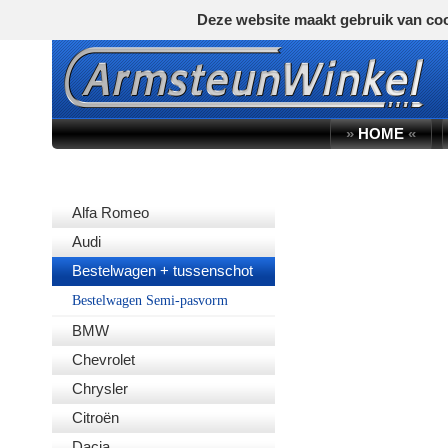
Deze website maakt gebruik van coo
»
HOME
«
AUTOMERK
Alfa Romeo
Audi
Bestelwagen + tussenschot
Bestelwagen Semi-pasvorm
BMW
Chevrolet
Chrysler
Citroën
Dacia