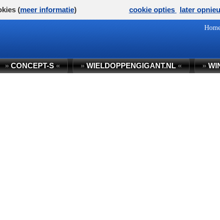
kies (
meer informatie
)
cookie opties
later opnie
Hom
»
CONCEPT-S
«
»
WIELDOPPENGIGANT.NL
«
»
WI