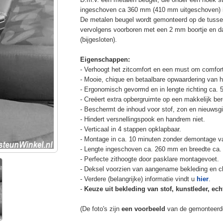
ingeschoven ca 360 mm (410 mm uitgeschoven) in
De metalen beugel wordt gemonteerd op de tussen
vervolgens voorboren met een 2 mm boortje en d
(bijgesloten).
Eigenschappen:
- Verhoogt het zitcomfort en een must om comfort
- Mooie, chique en betaalbare opwaardering van he
- Ergonomisch gevormd en in lengte richting ca. 
- Creëert extra opbergruimte op een makkelijk ber
- Beschermt de inhoud voor stof, zon en nieuwsgi
- Hindert versnellingspook en handrem niet.
- Verticaal in 4 stappen opklapbaar.
- Montage in ca. 10 minuten zonder demontage va
- Lengte ingeschoven ca. 260 mm en breedte ca.
- Perfecte zithoogte door pasklare montagevoet.
- Deksel voorzien van aangename bekleding en cli
- Verdere (belangrijke) informatie vindt u
hier
.
-
Keuze uit bekleding van stof, kunstleder, echt
(De foto's zijn
een voorbeeld
van de gemonteerd