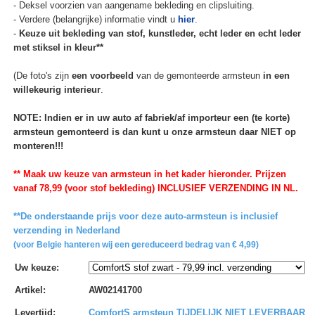
- Deksel voorzien van aangename bekleding en clipsluiting.
- Verdere (belangrijke) informatie vindt u
hier
.
-
Keuze uit bekleding van stof, kunstleder, echt leder en echt leder
met stiksel in kleur**
(De foto's zijn
een voorbeeld
van de gemonteerde armsteun
in een
willekeurig interieur
.
NOTE: Indien er in uw auto af fabriek/af importeur een (te korte)
armsteun gemonteerd is dan kunt u onze armsteun daar NIET op
monteren!!!
** Maak uw keuze van armsteun in het kader hieronder. Prijzen
vanaf 78,99 (voor stof bekleding) INCLUSIEF VERZENDING IN NL.
**De onderstaande prijs voor deze auto-armsteun is inclusief
verzending in Nederland
(voor Belgie hanteren wij een gereduceerd bedrag van € 4,99)
Uw keuze
:
Artikel
:
AW02141700
Levertijd
:
ComfortS armsteun TIJDELIJK NIET LEVERBAAR