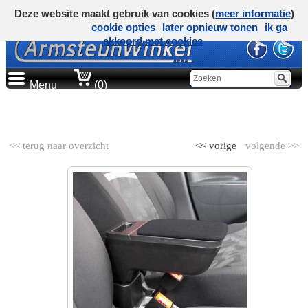
Deze website maakt gebruik van cookies (
meer informatie
)
cookie opties
later opnieuw tonen
ik ga
akkoord met cookies
Menu
(0)
AUTOMERK
<< terug naar overzicht
<< vorige
volgende >>