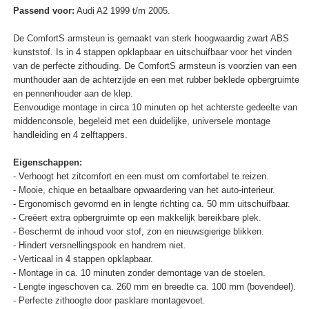
Passend voor:
Audi A2 1999 t/m 2005.
De ComfortS armsteun is gemaakt van sterk hoogwaardig zwart ABS
kunststof. Is in 4 stappen opklapbaar en uitschuifbaar voor het vinden
van de perfecte zithouding. De ComfortS armsteun is voorzien van een
munthouder aan de achterzijde en een met rubber beklede opbergruimte
en pennenhouder aan de klep.
Eenvoudige montage in circa 10 minuten op het achterste gedeelte van
middenconsole, begeleid met een duidelijke, universele montage
handleiding en 4 zelftappers.
Eigenschappen:
- Verhoogt het zitcomfort en een must om comfortabel te reizen.
- Mooie, chique en betaalbare opwaardering van het auto-interieur.
- Ergonomisch gevormd en in lengte richting ca. 50 mm uitschuifbaar.
- Creëert extra opbergruimte op een makkelijk bereikbare plek.
- Beschermt de inhoud voor stof, zon en nieuwsgierige blikken.
- Hindert versnellingspook en handrem niet.
- Verticaal in 4 stappen opklapbaar.
- Montage in ca. 10 minuten zonder demontage van de stoelen.
- Lengte ingeschoven ca. 260 mm en breedte ca. 100 mm (bovendeel).
- Perfecte zithoogte door pasklare montagevoet.