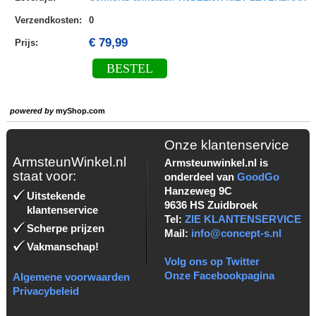
Verzendkosten
:
0
€ 79,99
Prijs:
BESTEL
powered by
myShop.com
Onze klantenservice
ArmsteunWinkel.nl
Armsteunwinkel.nl is
staat voor:
onderdeel van
GoodGo
Hanzeweg 9C
Uitstekende
9636 HS Zuidbroek
klantenservice
Tel:
ZIE KLANTENSERVICE
Scherpe prijzen
Mail:
info@concept-s.nl
Vakmanschap!
Volg ons op Twitter
Onze Facebookpagina
Algemene voorwaarden
Privacybeleid