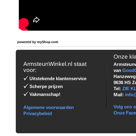
powered by
myShop.com
Onze kl
ArmsteunWinkel.nl staat
Armsteunw
voor:
van
Good
Hanzeweg
Uitstekende klantenservice
9636 HS Z
Scherpe prijzen
Tel:
ZIE 
Vakmanschap!
Mail:
info
Volg ons o
Algemene voorwaarden
Onze Fac
Privacybeleid