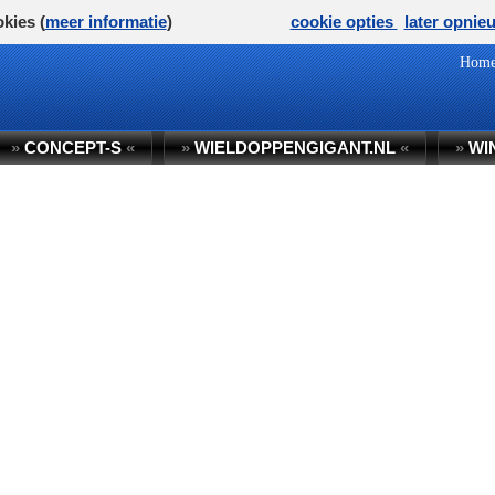
kies (
meer informatie
)
cookie opties
later opnie
Hom
»
CONCEPT-S
«
»
WIELDOPPENGIGANT.NL
«
»
WI