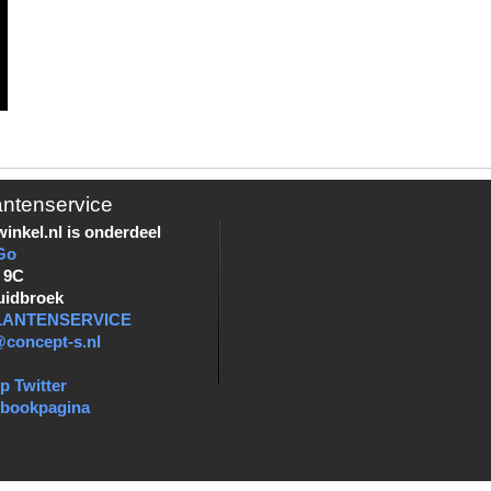
antenservice
inkel.nl is onderdeel
Go
 9C
uidbroek
KLANTENSERVICE
@concept-s.nl
p Twitter
ebookpagina