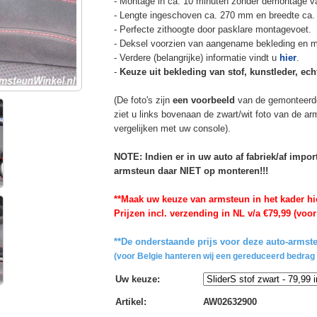
- Montage in ca. 10 minuten zonder demontage va
- Lengte ingeschoven ca. 270 mm en breedte ca.
- Perfecte zithoogte door pasklare montagevoet.
- Deksel voorzien van aangename bekleding en m
- Verdere (belangrijke) informatie vindt u
hier
.
-
Keuze uit bekleding van stof, kunstleder, echt
(De foto's zijn
een voorbeeld
van de gemonteerd
ziet u links bovenaan de zwart/wit foto van de a
vergelijken met uw console).
NOTE: Indien er in uw auto af fabriek/af impo
armsteun daar NIET op monteren!!!
**Maak uw keuze van armsteun in het kader hi
Prijzen incl. verzending in NL v/a €79,99 (voor
**De onderstaande prijs voor deze auto-armste
(voor Belgie hanteren wij een gereduceerd bedrag 
Uw keuze
:
Artikel
:
AW02632900