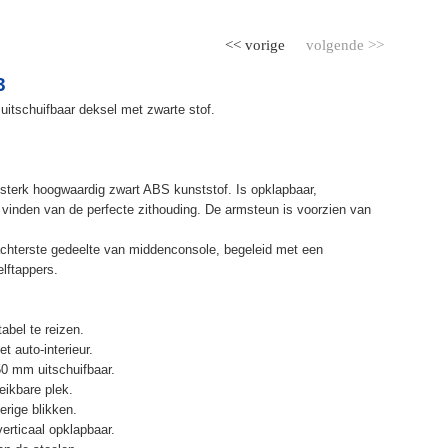
<< vorige
volgende >>
3
uitschuifbaar deksel met zwarte stof.
terk hoogwaardig zwart ABS kunststof. Is opklapbaar,
et vinden van de perfecte zithouding. De armsteun is voorzien van
chterste gedeelte van middenconsole, begeleid met een
elftappers.
abel te reizen.
t auto-interieur.
50 mm uitschuifbaar.
eikbare plek.
erige blikken.
erticaal opklapbaar.