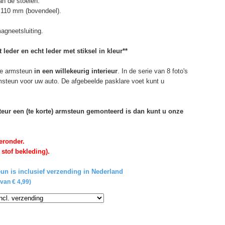
n de stoelen.
 110 mm (bovendeel).
agneetsluiting.
 leder en echt leder met stiksel in kleur**
e armsteun
in een willekeurig interieur
. In de serie van 8 foto's
rmsteun voor uw auto. De afgebeelde pasklare voet kunt u
rteur een (te korte) armsteun gemonteerd is dan kunt u onze
eronder.
 stof bekleding).
un is inclusief verzending in Nederland
van € 4,99)