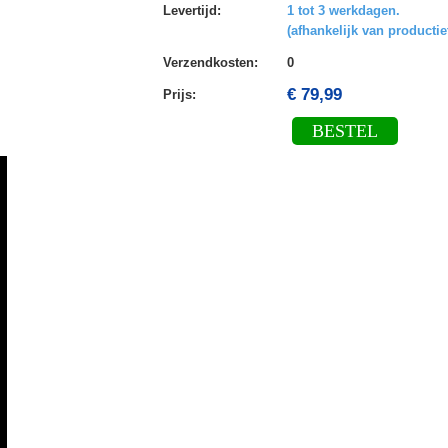
Levertijd
:
1 tot 3 werkdagen.
(afhankelijk van productie
Verzendkosten
:
0
€ 79,99
Prijs:
BESTEL