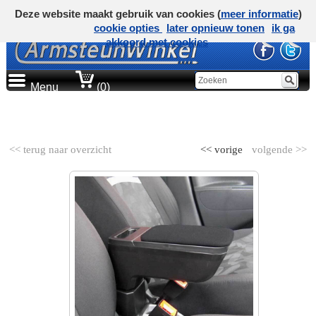
Deze website maakt gebruik van cookies (
meer informatie
)
cookie opties
later opnieuw tonen
ik ga
akkoord met cookies
Menu
(0)
AUTOMERK
<< terug naar overzicht
<< vorige
volgende >>