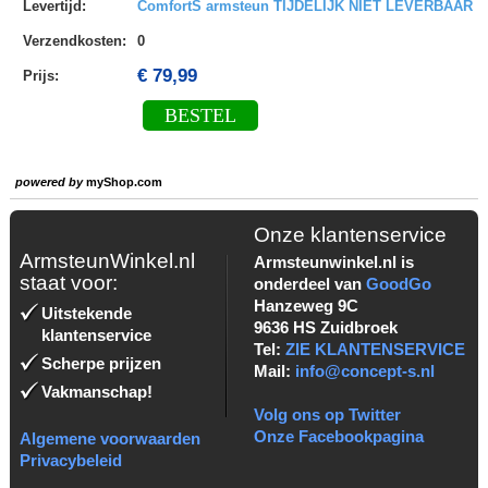
Levertijd
:
ComfortS armsteun TIJDELIJK NIET LEVERBAAR
Verzendkosten
:
0
€ 79,99
Prijs:
BESTEL
powered by
myShop.com
Onze klantenservice
ArmsteunWinkel.nl
Armsteunwinkel.nl is
staat voor:
onderdeel van
GoodGo
Hanzeweg 9C
Uitstekende
9636 HS Zuidbroek
klantenservice
Tel:
ZIE KLANTENSERVICE
Scherpe prijzen
Mail:
info@concept-s.nl
Vakmanschap!
Volg ons op Twitter
Onze Facebookpagina
Algemene voorwaarden
Privacybeleid