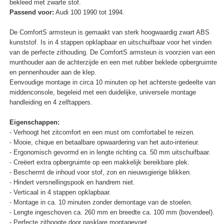
bekleed met zwarte stof.
Passend voor:
Audi 100 1990 tot 1994.
De ComfortS armsteun is gemaakt van sterk hoogwaardig zwart ABS
kunststof. Is in 4 stappen opklapbaar en uitschuifbaar voor het vinden
van de perfecte zithouding. De ComfortS armsteun is voorzien van een
munthouder aan de achterzijde en een met rubber beklede opbergruimte
en pennenhouder aan de klep.
Eenvoudige montage in circa 10 minuten op het achterste gedeelte van
middenconsole, begeleid met een duidelijke, universele montage
handleiding en 4 zelftappers.
Eigenschappen:
- Verhoogt het zitcomfort en een must om comfortabel te reizen.
- Mooie, chique en betaalbare opwaardering van het auto-interieur.
- Ergonomisch gevormd en in lengte richting ca. 50 mm uitschuifbaar.
- Creëert extra opbergruimte op een makkelijk bereikbare plek.
- Beschermt de inhoud voor stof, zon en nieuwsgierige blikken.
- Hindert versnellingspook en handrem niet.
- Verticaal in 4 stappen opklapbaar.
- Montage in ca. 10 minuten zonder demontage van de stoelen.
- Lengte ingeschoven ca. 260 mm en breedte ca. 100 mm (bovendeel).
- Perfecte zithoogte door pasklare montagevoet.