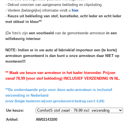
- Deksel voorzien van aangename bekleding en clipsluiting.
- Verdere (belangrijke) informatie vindt u
hier
.
-
Keuze uit bekleding van stof, kunstleder, echt leder en echt leder
met stiksel in kleur**
(De foto's zijn
een voorbeeld
van de gemonteerde armsteun
in een
willekeurig interieur
.
NOTE: Indien er in uw auto af fabriek/af importeur een (te korte)
armsteun gemonteerd is dan kunt u onze armsteun daar NIET op
monteren!!!
** Maak uw keuze van armsteun in het kader hieronder. Prijzen
vanaf 78,99 (voor stof bekleding) INCLUSIEF VERZENDING IN NL.
**De onderstaande prijs voor deze auto-armsteun is inclusief
verzending in Nederland
(voor Belgie hanteren wij een gereduceerd bedrag van € 4,99)
Uw keuze
:
Artikel
:
AW02143200