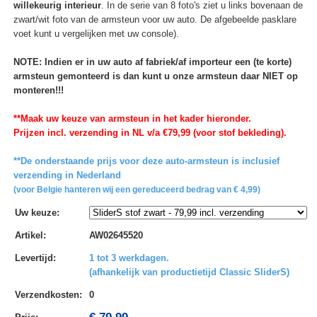
willekeurig interieur
. In de serie van 8 foto's ziet u links bovenaan de
zwart/wit foto van de armsteun voor uw auto. De afgebeelde pasklare
voet kunt u vergelijken met uw console).
NOTE: Indien er in uw auto af fabriek/af importeur een (te korte)
armsteun gemonteerd is dan kunt u onze armsteun daar NIET op
monteren!!!
**Maak uw keuze van armsteun in het kader hieronder.
Prijzen incl. verzending in NL v/a €79,99 (voor stof bekleding).
**De onderstaande prijs voor deze auto-armsteun is inclusief
verzending in Nederland
(voor Belgie hanteren wij een gereduceerd bedrag van € 4,99)
Uw keuze
:
Artikel
:
AW02645520
Levertijd
:
1 tot 3 werkdagen.
(afhankelijk van productietijd Classic SliderS)
Verzendkosten
:
0