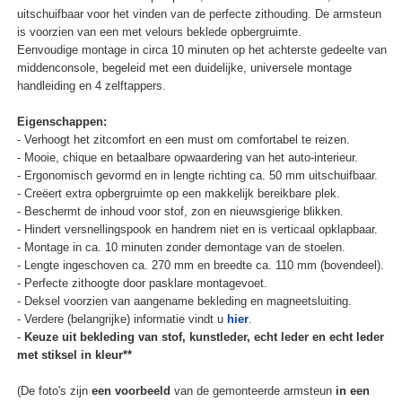
uitschuifbaar voor het vinden van de perfecte zithouding. De armsteun
is voorzien van een met velours beklede opbergruimte.
Eenvoudige montage in circa 10 minuten op het achterste gedeelte van
middenconsole, begeleid met een duidelijke, universele montage
handleiding en 4 zelftappers.
Eigenschappen:
- Verhoogt het zitcomfort en een must om comfortabel te reizen.
- Mooie, chique en betaalbare opwaardering van het auto-interieur.
- Ergonomisch gevormd en in lengte richting ca. 50 mm uitschuifbaar.
- Creëert extra opbergruimte op een makkelijk bereikbare plek.
- Beschermt de inhoud voor stof, zon en nieuwsgierige blikken.
- Hindert versnellingspook en handrem niet en is verticaal opklapbaar.
- Montage in ca. 10 minuten zonder demontage van de stoelen.
- Lengte ingeschoven ca. 270 mm en breedte ca. 110 mm (bovendeel).
- Perfecte zithoogte door pasklare montagevoet.
- Deksel voorzien van aangename bekleding en magneetsluiting.
- Verdere (belangrijke) informatie vindt u
hier
.
-
Keuze uit bekleding van stof, kunstleder, echt leder en echt leder
met stiksel in kleur**
(De foto's zijn
een voorbeeld
van de gemonteerde armsteun
in een