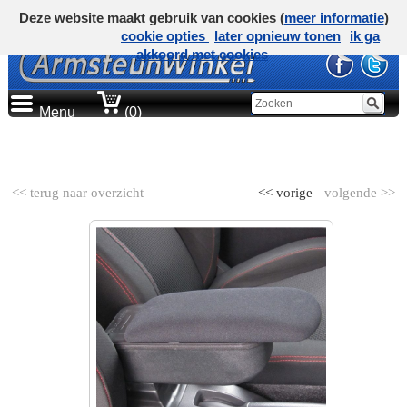
Deze website maakt gebruik van cookies (
meer informatie
)
cookie opties
later opnieuw tonen
ik ga
akkoord met cookies
Menu
(0)
AUTOMERK
<< terug naar overzicht
<< vorige
volgende >>