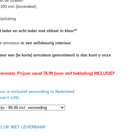
n de stoelen.
 100 mm (bovendeel).
psluiting.
 leder en echt leder met stiksel in kleur**
e armsteun
in een willekeurig interieur
.
rteur een (te korte) armsteun gemonteerd is dan kunt u onze
eronder. Prijzen vanaf 78,99 (voor stof bekleding) INCLUSIEF
un is inclusief verzending in Nederland
van € 4,99)
DELIJK NIET LEVERBAAR