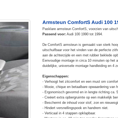
Armsteun ComfortS Audi 100 1
Pasklare armsteun ComfortS, voorzien van uitschu
Passend voor:
Audi 100 1990 tot 1994.
De ComfortS armsteun is gemaakt van sterk hoog
uitschuifbaar voor het vinden van de perfecte z
aan de achterzijde en een met rubber beklede op
Eenvoudige montage in circa 10 minuten op het a
duidelijke, universele montage handleiding en 4 z
Eigenschappen:
- Verhoogt het zitcomfort en een must om comfort
- Mooie, chique en betaalbare opwaardering van he
- Ergonomisch gevormd en in lengte richting ca. 
- Creëert extra opbergruimte op een makkelijk ber
- Beschermt de inhoud voor stof, zon en nieuwsgi
- Hindert versnellingspook en handrem niet.
- Verticaal in 4 stappen opklapbaar.