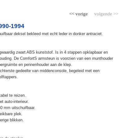
<< vorige
volgende >>
990-1994
ifbaar deksel bekleed met echt leder in donker antraciet.
waardig zwart ABS kunststof. Is in 4 stappen opklapbaar en
ithouding. De ComfortS armsteun is voorzien van een munthouder
bergruimte en pennenhouder aan de klep.
chterste gedeelte van middenconsole, begeleid met een
elftappers.
abel te reizen.
t auto-interieur.
50 mm uitschuifbaar.
eikbare plek.
erige blikken.