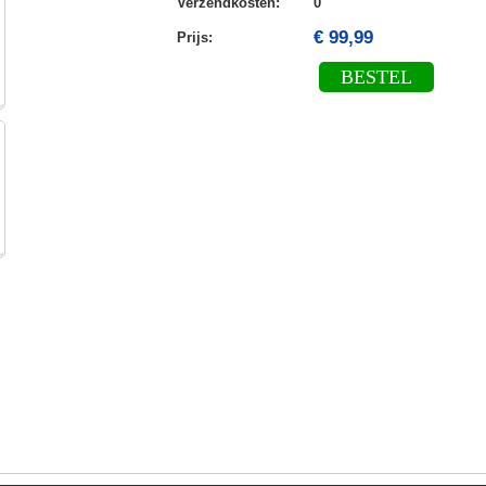
Verzendkosten
:
0
€ 99,99
Prijs:
BESTEL