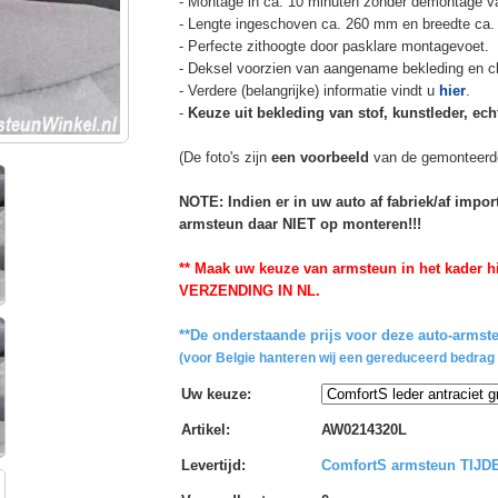
- Montage in ca. 10 minuten zonder demontage va
- Lengte ingeschoven ca. 260 mm en breedte ca.
- Perfecte zithoogte door pasklare montagevoet.
- Deksel voorzien van aangename bekleding en cli
- Verdere (belangrijke) informatie vindt u
hier
.
-
Keuze uit bekleding van stof, kunstleder, echt
(De foto's zijn
een voorbeeld
van de gemonteerd
NOTE: Indien er in uw auto af fabriek/af impo
armsteun daar NIET op monteren!!!
** Maak uw keuze van armsteun in het kader hi
VERZENDING IN NL.
**De onderstaande prijs voor deze auto-armste
(voor Belgie hanteren wij een gereduceerd bedrag 
Uw keuze
:
Artikel
:
AW0214320L
Levertijd
:
ComfortS armsteun TIJ