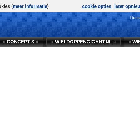
kies (
meer informatie
)
cookie opties
later opnie
Hom
»
CONCEPT-S
«
»
WIELDOPPENGIGANT.NL
«
»
WI