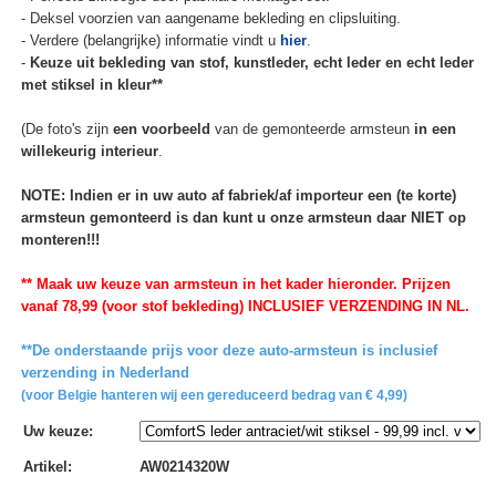
- Deksel voorzien van aangename bekleding en clipsluiting.
- Verdere (belangrijke) informatie vindt u
hier
.
-
Keuze uit bekleding van stof, kunstleder, echt leder en echt leder
met stiksel in kleur**
(De foto's zijn
een voorbeeld
van de gemonteerde armsteun
in een
willekeurig interieur
.
NOTE: Indien er in uw auto af fabriek/af importeur een (te korte)
armsteun gemonteerd is dan kunt u onze armsteun daar NIET op
monteren!!!
** Maak uw keuze van armsteun in het kader hieronder. Prijzen
vanaf 78,99 (voor stof bekleding) INCLUSIEF VERZENDING IN NL.
**De onderstaande prijs voor deze auto-armsteun is inclusief
verzending in Nederland
(voor Belgie hanteren wij een gereduceerd bedrag van € 4,99)
Uw keuze
:
Artikel
:
AW0214320W