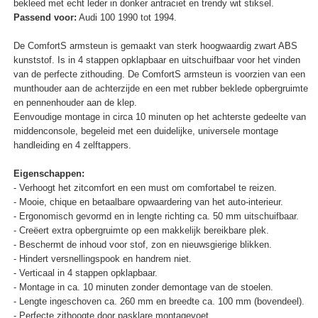
bekleed met echt leder in donker antraciet en trendy wit stiksel.
Passend voor:
Audi 100 1990 tot 1994.
De ComfortS armsteun is gemaakt van sterk hoogwaardig zwart ABS
kunststof. Is in 4 stappen opklapbaar en uitschuifbaar voor het vinden
van de perfecte zithouding. De ComfortS armsteun is voorzien van een
munthouder aan de achterzijde en een met rubber beklede opbergruimte
en pennenhouder aan de klep.
Eenvoudige montage in circa 10 minuten op het achterste gedeelte van
middenconsole, begeleid met een duidelijke, universele montage
handleiding en 4 zelftappers.
Eigenschappen:
- Verhoogt het zitcomfort en een must om comfortabel te reizen.
- Mooie, chique en betaalbare opwaardering van het auto-interieur.
- Ergonomisch gevormd en in lengte richting ca. 50 mm uitschuifbaar.
- Creëert extra opbergruimte op een makkelijk bereikbare plek.
- Beschermt de inhoud voor stof, zon en nieuwsgierige blikken.
- Hindert versnellingspook en handrem niet.
- Verticaal in 4 stappen opklapbaar.
- Montage in ca. 10 minuten zonder demontage van de stoelen.
- Lengte ingeschoven ca. 260 mm en breedte ca. 100 mm (bovendeel).
- Perfecte zithoogte door pasklare montagevoet.