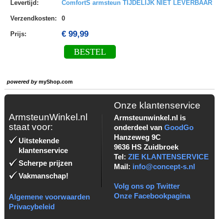
Levertijd
:
ComfortS armsteun TIJDELIJK NIET LEVERBAAR
Verzendkosten
:
0
€ 99,99
Prijs:
BESTEL
powered by
myShop.com
Onze klantenservice
ArmsteunWinkel.nl
Armsteunwinkel.nl is
staat voor:
onderdeel van
GoodGo
Hanzeweg 9C
Uitstekende
9636 HS Zuidbroek
klantenservice
Tel:
ZIE KLANTENSERVICE
Scherpe prijzen
Mail:
info@concept-s.nl
Vakmanschap!
Volg ons op Twitter
Onze Facebookpagina
Algemene voorwaarden
Privacybeleid