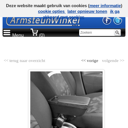
Deze website maakt gebruik van cookies (
meer informatie
)
cookie opties
later opnieuw tonen
ik ga
akkoord met cookies
Menu
(0)
AUTOMERK
<< terug naar overzicht
<< vorige
volgende >>