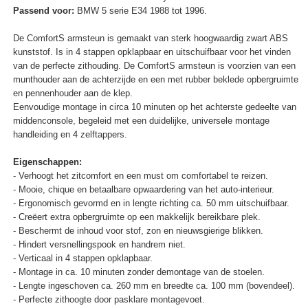
Passend voor:
BMW 5 serie E34 1988 tot 1996.
De ComfortS armsteun is gemaakt van sterk hoogwaardig zwart ABS
kunststof. Is in 4 stappen opklapbaar en uitschuifbaar voor het vinden
van de perfecte zithouding. De ComfortS armsteun is voorzien van een
munthouder aan de achterzijde en een met rubber beklede opbergruimte
en pennenhouder aan de klep.
Eenvoudige montage in circa 10 minuten op het achterste gedeelte van
middenconsole, begeleid met een duidelijke, universele montage
handleiding en 4 zelftappers.
Eigenschappen:
- Verhoogt het zitcomfort en een must om comfortabel te reizen.
- Mooie, chique en betaalbare opwaardering van het auto-interieur.
- Ergonomisch gevormd en in lengte richting ca. 50 mm uitschuifbaar.
- Creëert extra opbergruimte op een makkelijk bereikbare plek.
- Beschermt de inhoud voor stof, zon en nieuwsgierige blikken.
- Hindert versnellingspook en handrem niet.
- Verticaal in 4 stappen opklapbaar.
- Montage in ca. 10 minuten zonder demontage van de stoelen.
- Lengte ingeschoven ca. 260 mm en breedte ca. 100 mm (bovendeel).
- Perfecte zithoogte door pasklare montagevoet.