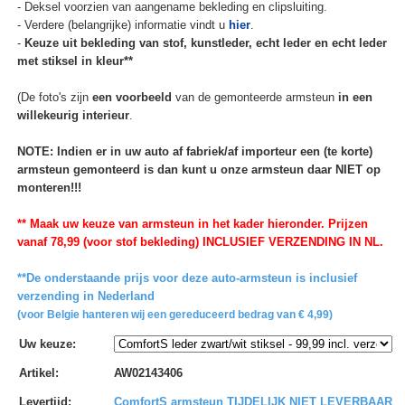
- Deksel voorzien van aangename bekleding en clipsluiting.
- Verdere (belangrijke) informatie vindt u
hier
.
-
Keuze uit bekleding van stof, kunstleder, echt leder en echt leder
met stiksel in kleur**
(De foto's zijn
een voorbeeld
van de gemonteerde armsteun
in een
willekeurig interieur
.
NOTE: Indien er in uw auto af fabriek/af importeur een (te korte)
armsteun gemonteerd is dan kunt u onze armsteun daar NIET op
monteren!!!
** Maak uw keuze van armsteun in het kader hieronder. Prijzen
vanaf 78,99 (voor stof bekleding) INCLUSIEF VERZENDING IN NL.
**De onderstaande prijs voor deze auto-armsteun is inclusief
verzending in Nederland
(voor Belgie hanteren wij een gereduceerd bedrag van € 4,99)
Uw keuze
:
Artikel
:
AW02143406
Levertijd
:
ComfortS armsteun TIJDELIJK NIET LEVERBAAR