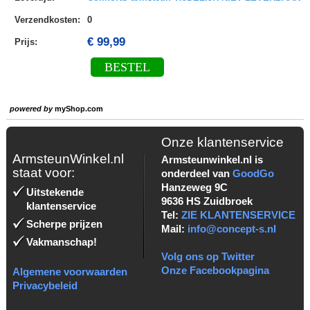
Verzendkosten
:
0
€ 99,99
Prijs:
BESTEL
powered by
myShop.com
Onze klantenservice
ArmsteunWinkel.nl
Armsteunwinkel.nl is
staat voor:
onderdeel van
GoodGo
Hanzeweg 9C
Uitstekende
9636 HS Zuidbroek
klantenservice
Tel:
ZIE KLANTENSERVICE
Scherpe prijzen
Mail:
info@concept-s.nl
Vakmanschap!
Volg ons op Twitter
Onze Facebookpagina
Algemene voorwaarden
Privacybeleid