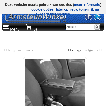
Deze website maakt gebruik van cookies (
meer informatie
)
cookie opties
later opnieuw tonen
ik ga
akkoord met cookies
Menu
(0)
AUTOMERK
<< terug naar overzicht
<< vorige
volgende >>