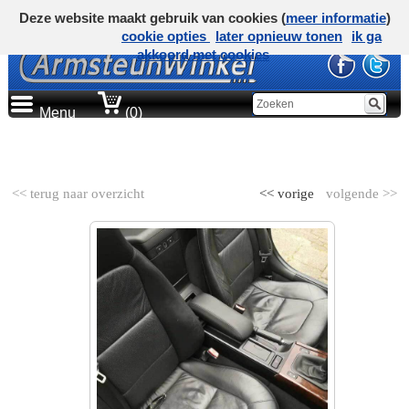
Deze website maakt gebruik van cookies (
meer informatie
)
cookie opties
later opnieuw tonen
ik ga
akkoord met cookies
Menu
(0)
AUTOMERK
<< terug naar overzicht
<< vorige
volgende >>