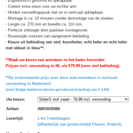
- Ergonomisch gevormd en opklapbaar.
- Creëert extra steun voor uw rechter arm.
- Hindert versnellingspook niet en is verticaal opklapbaar.
- Montage in ca. 10 minuten zonder demontage van de stoelen.
- Lengte ca. 270 mm en breedte ca. 110 mm.
- Perfecte zithoogte door pasklare montagevoet.
- Bovenzijde voorzien van aangename bekleding.
-
Keuze uit bekleding van stof, kunstleder, echt leder en echt leder
met stiksel in kleur**.
**Maak uw keuze van armsteun in het kader hieronder.
Prijzen incl. verzending in NL v/a €79,99 (voor stof bekleding).
**De onderstaande prijs voor deze auto-armsteun is inclusief
verzending in Nederland
(voor Belgie hanteren wij een gereduceerd bedrag van € 4,99)
Uw keuze
:
Artikel
:
AW03645080
Levertijd
:
1 tot 3 werkdagen.
(afhankelijk van productietijd Classic SliderS)