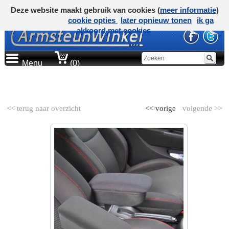
Deze website maakt gebruik van cookies (
meer informatie
)
cookie opties
later opnieuw tonen
ik ga
akkoord met cookies
Menu
(0)
AUTOMERK
<< terug naar overzicht
<< vorige
volgende >>