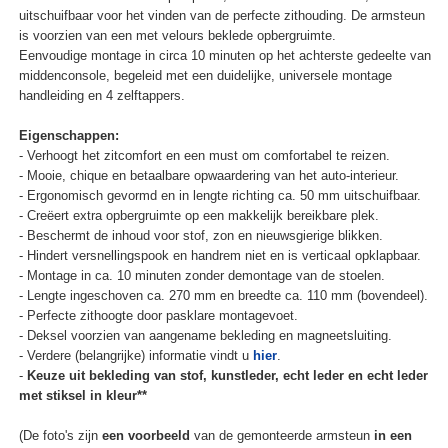
uitschuifbaar voor het vinden van de perfecte zithouding. De armsteun
is voorzien van een met velours beklede opbergruimte.
Eenvoudige montage in circa 10 minuten op het achterste gedeelte van
middenconsole, begeleid met een duidelijke, universele montage
handleiding en 4 zelftappers.
Eigenschappen:
- Verhoogt het zitcomfort en een must om comfortabel te reizen.
- Mooie, chique en betaalbare opwaardering van het auto-interieur.
- Ergonomisch gevormd en in lengte richting ca. 50 mm uitschuifbaar.
- Creëert extra opbergruimte op een makkelijk bereikbare plek.
- Beschermt de inhoud voor stof, zon en nieuwsgierige blikken.
- Hindert versnellingspook en handrem niet en is verticaal opklapbaar.
- Montage in ca. 10 minuten zonder demontage van de stoelen.
- Lengte ingeschoven ca. 270 mm en breedte ca. 110 mm (bovendeel).
- Perfecte zithoogte door pasklare montagevoet.
- Deksel voorzien van aangename bekleding en magneetsluiting.
- Verdere (belangrijke) informatie vindt u
hier
.
-
Keuze uit bekleding van stof, kunstleder, echt leder en echt leder
met stiksel in kleur**
(De foto's zijn
een voorbeeld
van de gemonteerde armsteun
in een