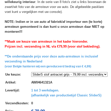
willekeurig interieur
. In de serie van 8 foto's ziet u links bovenaan de
zwart/wit foto van de armsteun voor uw auto. De afgebeelde pasklare
voet kunt u vergelijken met uw console).
NOTE: Indien er in uw auto af fabriek/af importeur een (te korte)
armsteun gemonteerd is dan kunt u onze armsteun daar NIET op
monteren!!!
**Maak uw keuze van armsteun in het kader hieronder.
Prijzen incl. verzending in NL v/a €79,99 (voor stof bekleding).
**De onderstaande prijs voor deze auto-armsteun is inclusief
verzending in Nederland
(voor Belgie hanteren wij een gereduceerd bedrag van € 4,99)
Uw keuze
:
Artikel
:
AW04641321A
Levertijd
:
1 tot 3 werkdagen.
(afhankelijk van productietijd Classic SliderS)
Verzendkosten
:
0