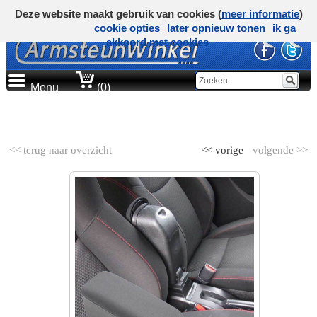
Deze website maakt gebruik van cookies (
meer informatie
)
cookie opties
later opnieuw tonen
ik ga
akkoord met cookies
Menu
(0)
AUTOMERK
<< terug naar overzicht
<< vorige
volgende >>