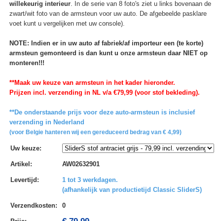
willekeurig interieur
. In de serie van 8 foto's ziet u links bovenaan de
zwart/wit foto van de armsteun voor uw auto. De afgebeelde pasklare
voet kunt u vergelijken met uw console).
NOTE: Indien er in uw auto af fabriek/af importeur een (te korte)
armsteun gemonteerd is dan kunt u onze armsteun daar NIET op
monteren!!!
**Maak uw keuze van armsteun in het kader hieronder.
Prijzen incl. verzending in NL v/a €79,99 (voor stof bekleding).
**De onderstaande prijs voor deze auto-armsteun is inclusief
verzending in Nederland
(voor Belgie hanteren wij een gereduceerd bedrag van € 4,99)
Uw keuze
:
Artikel
:
AW02632901
Levertijd
:
1 tot 3 werkdagen.
(afhankelijk van productietijd Classic SliderS)
Verzendkosten
:
0