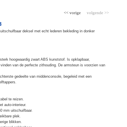
<< vorige
volgende >>
3
uitschuifbaar deksel met echt lederen bekleding in donker
terk hoogwaardig zwart ABS kunststof. Is opklapbaar,
et vinden van de perfecte zithouding. De armsteun is voorzien van
chterste gedeelte van middenconsole, begeleid met een
elftappers.
abel te reizen.
t auto-interieur.
50 mm uitschuifbaar.
eikbare plek.
erige blikken.