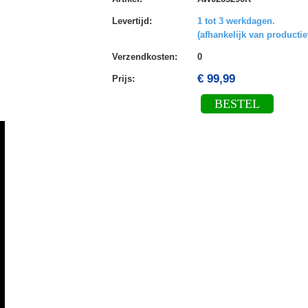
Levertijd
:
1 tot 3 werkdagen.
(afhankelijk van productie
Verzendkosten
:
0
€ 99,99
Prijs:
BESTEL