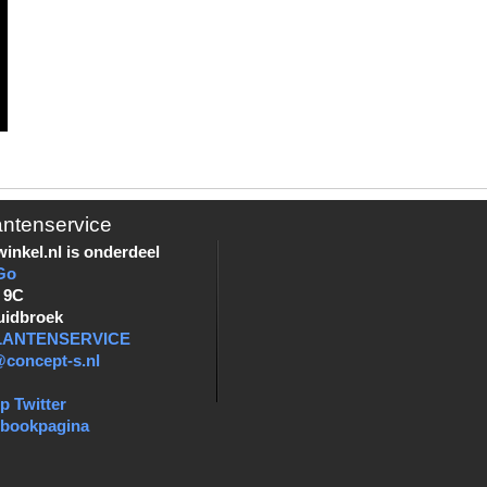
antenservice
inkel.nl is onderdeel
Go
 9C
uidbroek
KLANTENSERVICE
@concept-s.nl
p Twitter
ebookpagina