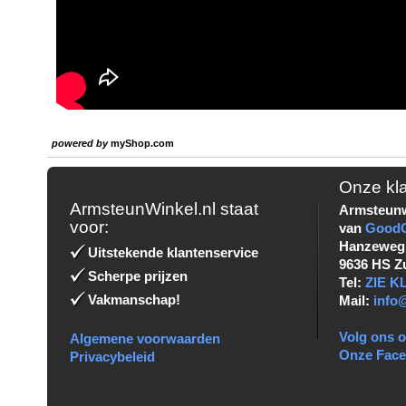
powered by
myShop.com
Onze kl
ArmsteunWinkel.nl staat
Armsteunw
voor:
van
Good
Hanzeweg
Uitstekende klantenservice
9636 HS Z
Scherpe prijzen
Tel:
ZIE 
Vakmanschap!
Mail:
info
Volg ons o
Algemene voorwaarden
Onze Fac
Privacybeleid