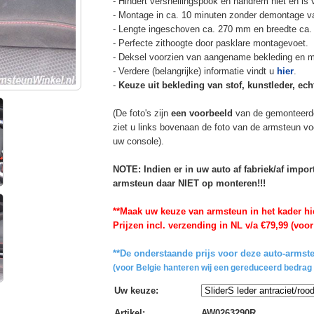
- Hindert versnellingspook en handrem niet en is v
- Montage in ca. 10 minuten zonder demontage va
- Lengte ingeschoven ca. 270 mm en breedte ca.
- Perfecte zithoogte door pasklare montagevoet.
- Deksel voorzien van aangename bekleding en m
- Verdere (belangrijke) informatie vindt u
hier
.
-
Keuze uit bekleding van stof, kunstleder, echt
(De foto's zijn
een voorbeeld
van de gemonteerd
ziet u links bovenaan de foto van de armsteun vo
uw console).
NOTE: Indien er in uw auto af fabriek/af impo
armsteun daar NIET op monteren!!!
**Maak uw keuze van armsteun in het kader hi
Prijzen incl. verzending in NL v/a €79,99 (voor
**De onderstaande prijs voor deze auto-armste
(voor Belgie hanteren wij een gereduceerd bedrag 
Uw keuze
:
Artikel
:
AW0263290R