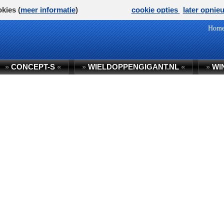
kies (
meer informatie
)
cookie opties
later opnie
Hom
»
CONCEPT-S
«
»
WIELDOPPENGIGANT.NL
«
»
WI