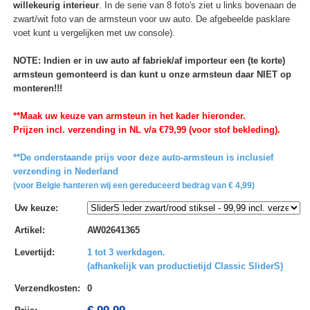
willekeurig interieur
. In de serie van 8 foto's ziet u links bovenaan de
zwart/wit foto van de armsteun voor uw auto. De afgebeelde pasklare
voet kunt u vergelijken met uw console).
NOTE: Indien er in uw auto af fabriek/af importeur een (te korte)
armsteun gemonteerd is dan kunt u onze armsteun daar NIET op
monteren!!!
**Maak uw keuze van armsteun in het kader hieronder.
Prijzen incl. verzending in NL v/a €79,99 (voor stof bekleding).
**De onderstaande prijs voor deze auto-armsteun is inclusief
verzending in Nederland
(voor Belgie hanteren wij een gereduceerd bedrag van € 4,99)
Uw keuze
:
Artikel
:
AW02641365
Levertijd
:
1 tot 3 werkdagen.
(afhankelijk van productietijd Classic SliderS)
Verzendkosten
:
0