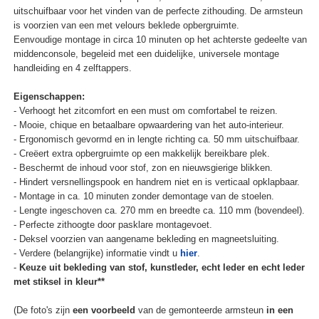
uitschuifbaar voor het vinden van de perfecte zithouding. De armsteun
is voorzien van een met velours beklede opbergruimte.
Eenvoudige montage in circa 10 minuten op het achterste gedeelte van
middenconsole, begeleid met een duidelijke, universele montage
handleiding en 4 zelftappers.
Eigenschappen:
- Verhoogt het zitcomfort en een must om comfortabel te reizen.
- Mooie, chique en betaalbare opwaardering van het auto-interieur.
- Ergonomisch gevormd en in lengte richting ca. 50 mm uitschuifbaar.
- Creëert extra opbergruimte op een makkelijk bereikbare plek.
- Beschermt de inhoud voor stof, zon en nieuwsgierige blikken.
- Hindert versnellingspook en handrem niet en is verticaal opklapbaar.
- Montage in ca. 10 minuten zonder demontage van de stoelen.
- Lengte ingeschoven ca. 270 mm en breedte ca. 110 mm (bovendeel).
- Perfecte zithoogte door pasklare montagevoet.
- Deksel voorzien van aangename bekleding en magneetsluiting.
- Verdere (belangrijke) informatie vindt u
hier
.
-
Keuze uit bekleding van stof, kunstleder, echt leder en echt leder
met stiksel in kleur**
(De foto's zijn
een voorbeeld
van de gemonteerde armsteun
in een