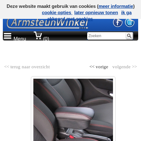
Deze website maakt gebruik van cookies (
meer informatie
)
cookie opties
later opnieuw tonen
ik ga
akkoord met cookies
Menu
(0)
AUTOMERK
<< terug naar overzicht
<< vorige
volgende >>