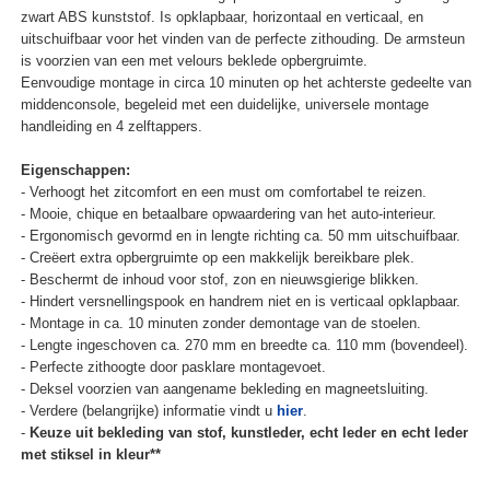
zwart ABS kunststof. Is opklapbaar, horizontaal en verticaal, en
uitschuifbaar voor het vinden van de perfecte zithouding. De armsteun
is voorzien van een met velours beklede opbergruimte.
Eenvoudige montage in circa 10 minuten op het achterste gedeelte van
middenconsole, begeleid met een duidelijke, universele montage
handleiding en 4 zelftappers.
Eigenschappen:
- Verhoogt het zitcomfort en een must om comfortabel te reizen.
- Mooie, chique en betaalbare opwaardering van het auto-interieur.
- Ergonomisch gevormd en in lengte richting ca. 50 mm uitschuifbaar.
- Creëert extra opbergruimte op een makkelijk bereikbare plek.
- Beschermt de inhoud voor stof, zon en nieuwsgierige blikken.
- Hindert versnellingspook en handrem niet en is verticaal opklapbaar.
- Montage in ca. 10 minuten zonder demontage van de stoelen.
- Lengte ingeschoven ca. 270 mm en breedte ca. 110 mm (bovendeel).
- Perfecte zithoogte door pasklare montagevoet.
- Deksel voorzien van aangename bekleding en magneetsluiting.
- Verdere (belangrijke) informatie vindt u
hier
.
-
Keuze uit bekleding van stof, kunstleder, echt leder en echt leder
met stiksel in kleur**