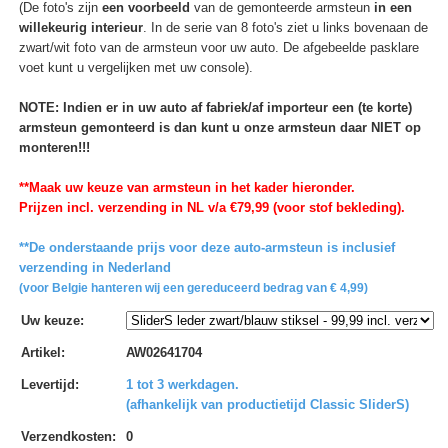
(De foto's zijn
een voorbeeld
van de gemonteerde armsteun
in een
willekeurig interieur
. In de serie van 8 foto's ziet u links bovenaan de
zwart/wit foto van de armsteun voor uw auto. De afgebeelde pasklare
voet kunt u vergelijken met uw console).
NOTE: Indien er in uw auto af fabriek/af importeur een (te korte)
armsteun gemonteerd is dan kunt u onze armsteun daar NIET op
monteren!!!
**Maak uw keuze van armsteun in het kader hieronder.
Prijzen incl. verzending in NL v/a €79,99 (voor stof bekleding).
**De onderstaande prijs voor deze auto-armsteun is inclusief
verzending in Nederland
(voor Belgie hanteren wij een gereduceerd bedrag van € 4,99)
Uw keuze
:
Artikel
:
AW02641704
Levertijd
:
1 tot 3 werkdagen.
(afhankelijk van productietijd Classic SliderS)
Verzendkosten
:
0