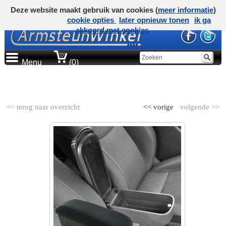
Deze website maakt gebruik van cookies (
meer informatie
)
cookie opties
later opnieuw tonen
ik ga
akkoord met cookies
Menu
(0)
AUTOMERK
<< terug naar overzicht
<< vorige
volgende >>