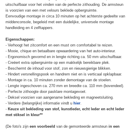
uitschuifbaar voor het vinden van de perfecte zithouding. De armsteun
is voorzien van een met velours beklede opbergruimte.
Eenvoudige montage in circa 10 minuten op het achterste gedeelte van
middenconsole, begeleid met een duidelijke, universele montage
handleiding en 4 zelftappers.
Eigenschappen:
- Verhoogt het zitcomfort en een must om comfortabel te reizen.
- Mooie, chique en betaalbare opwaardering van het auto-interieur.
- Ergonomisch gevormd en in lengte richting ca. 50 mm uitschuifbaar.
- Creëert extra opbergruimte op een makkelijk bereikbare plek.
- Beschermt de inhoud voor stof, zon en nieuwsgierige blikken.
- Hindert versnellingspook en handrem niet en is verticaal opklapbaar.
- Montage in ca. 10 minuten zonder demontage van de stoelen.
- Lengte ingeschoven ca. 270 mm en breedte ca. 110 mm (bovendeel).
- Perfecte zithoogte door pasklare montagevoet.
- Deksel voorzien van aangename bekleding en magneetsluiting.
- Verdere (belangrijke) informatie vindt u
hier
.
-
Keuze uit bekleding van stof, kunstleder, echt leder en echt leder
met stiksel in kleur**
(De foto's zijn
een voorbeeld
van de gemonteerde armsteun
in een