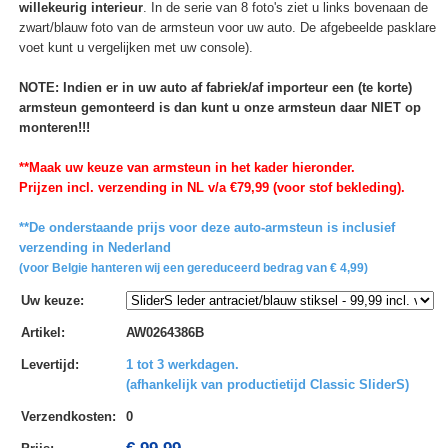
willekeurig interieur
. In de serie van 8 foto's ziet u links bovenaan de
zwart/blauw foto van de armsteun voor uw auto. De afgebeelde pasklare
voet kunt u vergelijken met uw console).
NOTE: Indien er in uw auto af fabriek/af importeur een (te korte)
armsteun gemonteerd is dan kunt u onze armsteun daar NIET op
monteren!!!
**Maak uw keuze van armsteun in het kader hieronder.
Prijzen incl. verzending in NL v/a €79,99 (voor stof bekleding).
**De onderstaande prijs voor deze auto-armsteun is inclusief
verzending in Nederland
(voor Belgie hanteren wij een gereduceerd bedrag van € 4,99)
Uw keuze
:
Artikel
:
AW0264386B
Levertijd
:
1 tot 3 werkdagen.
(afhankelijk van productietijd Classic SliderS)
Verzendkosten
:
0