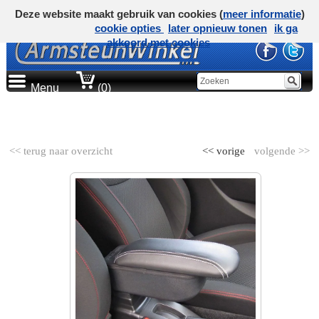
Deze website maakt gebruik van cookies (
meer informatie
)
cookie opties
later opnieuw tonen
ik ga
akkoord met cookies
Menu
(0)
AUTOMERK
<< terug naar overzicht
<< vorige
volgende >>