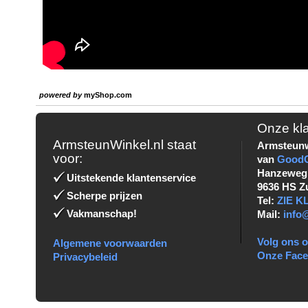
powered by
myShop.com
Onze kl
ArmsteunWinkel.nl staat
Armsteunw
voor:
van
Good
Hanzeweg
Uitstekende klantenservice
9636 HS Z
Scherpe prijzen
Tel:
ZIE 
Vakmanschap!
Mail:
info
Volg ons o
Algemene voorwaarden
Onze Fac
Privacybeleid