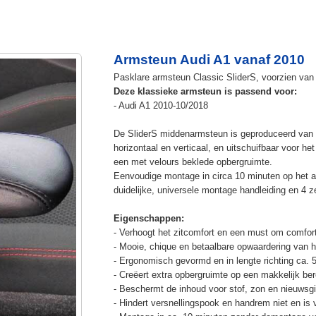
Armsteun Audi A1 vanaf 2010
Pasklare armsteun Classic SliderS, voorzien van 
Deze klassieke armsteun is passend voor:
- Audi A1 2010-10/2018
De SliderS middenarmsteun is geproduceerd van s
horizontaal en verticaal, en uitschuifbaar voor h
een met velours beklede opbergruimte.
Eenvoudige montage in circa 10 minuten op het a
duidelijke, universele montage handleiding en 4 z
Eigenschappen:
- Verhoogt het zitcomfort en een must om comfort
- Mooie, chique en betaalbare opwaardering van he
- Ergonomisch gevormd en in lengte richting ca. 
- Creëert extra opbergruimte op een makkelijk ber
- Beschermt de inhoud voor stof, zon en nieuwsgi
- Hindert versnellingspook en handrem niet en is v