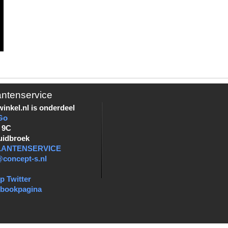
antenservice
inkel.nl is onderdeel
Go
 9C
uidbroek
KLANTENSERVICE
@concept-s.nl
p Twitter
ebookpagina