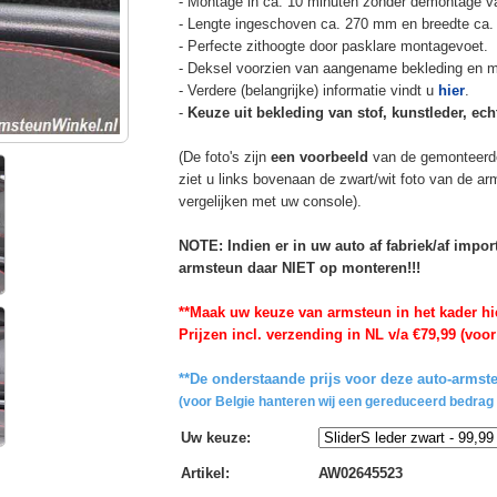
- Montage in ca. 10 minuten zonder demontage va
- Lengte ingeschoven ca. 270 mm en breedte ca.
- Perfecte zithoogte door pasklare montagevoet.
- Deksel voorzien van aangename bekleding en m
- Verdere (belangrijke) informatie vindt u
hier
.
-
Keuze uit bekleding van stof, kunstleder, echt
(De foto's zijn
een voorbeeld
van de gemonteerd
ziet u links bovenaan de zwart/wit foto van de a
vergelijken met uw console).
NOTE: Indien er in uw auto af fabriek/af impo
armsteun daar NIET op monteren!!!
**Maak uw keuze van armsteun in het kader hi
Prijzen incl. verzending in NL v/a €79,99 (voor
**De onderstaande prijs voor deze auto-armste
(voor Belgie hanteren wij een gereduceerd bedrag 
Uw keuze
:
Artikel
:
AW02645523