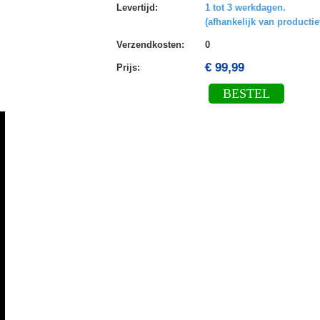
Levertijd
:
1 tot 3 werkdagen.
(afhankelijk van productie
Verzendkosten
:
0
€ 99,99
Prijs:
BESTEL