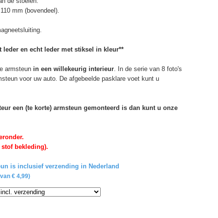
n de stoelen.
 110 mm (bovendeel).
agneetsluiting.
 leder en echt leder met stiksel in kleur**
e armsteun
in een willekeurig interieur
. In de serie van 8 foto's
rmsteun voor uw auto. De afgebeelde pasklare voet kunt u
rteur een (te korte) armsteun gemonteerd is dan kunt u onze
eronder.
 stof bekleding).
un is inclusief verzending in Nederland
van € 4,99)