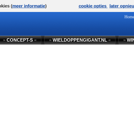
kies (
meer informatie
)
cookie opties
later opnie
Hom
»
CONCEPT-S
«
»
WIELDOPPENGIGANT.NL
«
»
WI