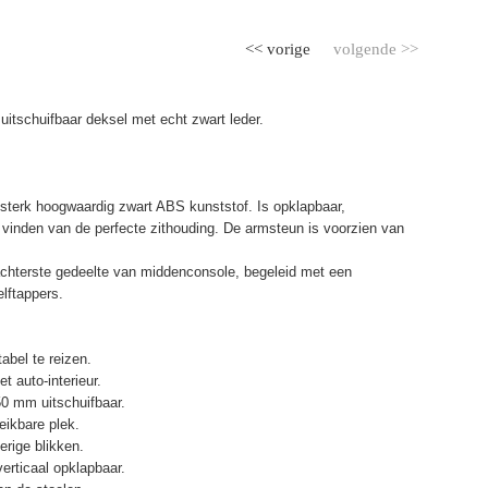
<< vorige
volgende >>
uitschuifbaar deksel met echt zwart leder.
terk hoogwaardig zwart ABS kunststof. Is opklapbaar,
et vinden van de perfecte zithouding. De armsteun is voorzien van
chterste gedeelte van middenconsole, begeleid met een
elftappers.
abel te reizen.
t auto-interieur.
50 mm uitschuifbaar.
eikbare plek.
erige blikken.
erticaal opklapbaar.