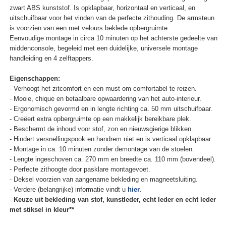
zwart ABS kunststof. Is opklapbaar, horizontaal en verticaal, en
uitschuifbaar voor het vinden van de perfecte zithouding. De armsteun
is voorzien van een met velours beklede opbergruimte.
Eenvoudige montage in circa 10 minuten op het achterste gedeelte van
middenconsole, begeleid met een duidelijke, universele montage
handleiding en 4 zelftappers.
Eigenschappen:
- Verhoogt het zitcomfort en een must om comfortabel te reizen.
- Mooie, chique en betaalbare opwaardering van het auto-interieur.
- Ergonomisch gevormd en in lengte richting ca. 50 mm uitschuifbaar.
- Creëert extra opbergruimte op een makkelijk bereikbare plek.
- Beschermt de inhoud voor stof, zon en nieuwsgierige blikken.
- Hindert versnellingspook en handrem niet en is verticaal opklapbaar.
- Montage in ca. 10 minuten zonder demontage van de stoelen.
- Lengte ingeschoven ca. 270 mm en breedte ca. 110 mm (bovendeel).
- Perfecte zithoogte door pasklare montagevoet.
- Deksel voorzien van aangename bekleding en magneetsluiting.
- Verdere (belangrijke) informatie vindt u
hier
.
-
Keuze uit bekleding van stof, kunstleder, echt leder en echt leder
met stiksel in kleur**