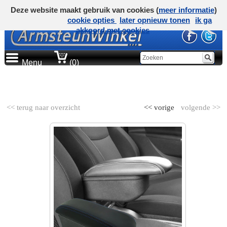
Deze website maakt gebruik van cookies (
meer informatie
)
cookie opties
later opnieuw tonen
ik ga
akkoord met cookies
Menu
(0)
AUTOMERK
<< terug naar overzicht
<< vorige
volgende >>