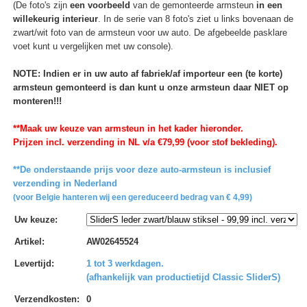
(De foto's zijn
een voorbeeld
van de gemonteerde armsteun
in een
willekeurig interieur
. In de serie van 8 foto's ziet u links bovenaan de
zwart/wit foto van de armsteun voor uw auto. De afgebeelde pasklare
voet kunt u vergelijken met uw console).
NOTE: Indien er in uw auto af fabriek/af importeur een (te korte)
armsteun gemonteerd is dan kunt u onze armsteun daar NIET op
monteren!!!
**Maak uw keuze van armsteun in het kader hieronder.
Prijzen incl. verzending in NL v/a €79,99 (voor stof bekleding).
**De onderstaande prijs voor deze auto-armsteun is inclusief
verzending in Nederland
(voor Belgie hanteren wij een gereduceerd bedrag van € 4,99)
Uw keuze
:
Artikel
:
AW02645524
Levertijd
:
1 tot 3 werkdagen.
(afhankelijk van productietijd Classic SliderS)
Verzendkosten
:
0