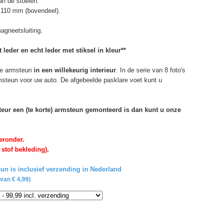
n de stoelen.
 110 mm (bovendeel).
agneetsluiting.
 leder en echt leder met stiksel in kleur**
e armsteun
in een willekeurig interieur
. In de serie van 8 foto's
rmsteun voor uw auto. De afgebeelde pasklare voet kunt u
rteur een (te korte) armsteun gemonteerd is dan kunt u onze
eronder.
 stof bekleding).
un is inclusief verzending in Nederland
van € 4,99)