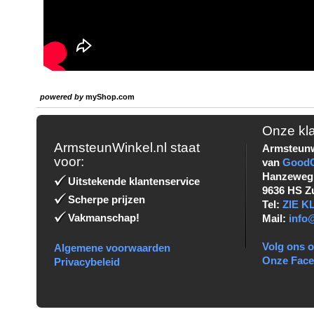
powered by
myShop.com
Onze kl
ArmsteunWinkel.nl staat
Armsteunw
voor:
van
Good
Hanzeweg
Uitstekende klantenservice
9636 HS Z
Scherpe prijzen
Tel:
ZIE 
Vakmanschap!
Mail:
info
Volg ons o
Algemene voorwaarden
Onze Fac
Privacybeleid