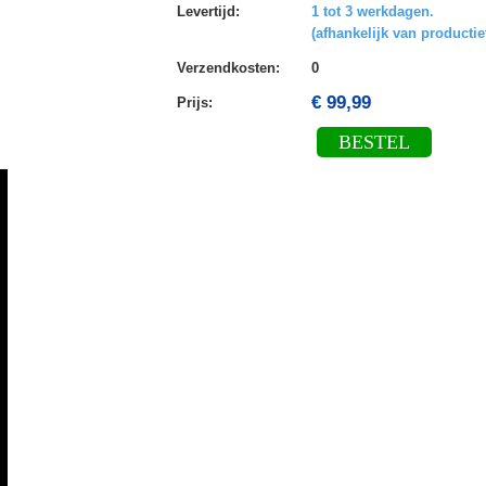
Levertijd
:
1 tot 3 werkdagen.
(afhankelijk van productie
Verzendkosten
:
0
€ 99,99
Prijs:
BESTEL