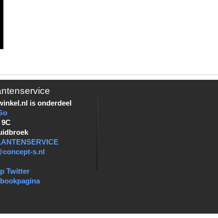
antenservice
inkel.nl is onderdeel
Go
 9C
uidbroek
KLANTENSERVICE
@concept-s.nl
p Twitter
ebookpagina