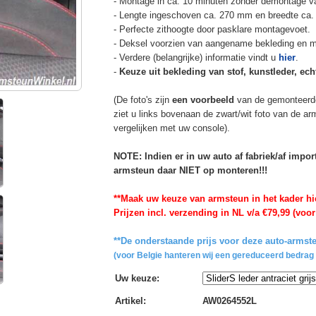
- Montage in ca. 10 minuten zonder demontage va
- Lengte ingeschoven ca. 270 mm en breedte ca.
- Perfecte zithoogte door pasklare montagevoet.
- Deksel voorzien van aangename bekleding en m
- Verdere (belangrijke) informatie vindt u
hier
.
-
Keuze uit bekleding van stof, kunstleder, echt
(De foto's zijn
een voorbeeld
van de gemonteerd
ziet u links bovenaan de zwart/wit foto van de a
vergelijken met uw console).
NOTE: Indien er in uw auto af fabriek/af impo
armsteun daar NIET op monteren!!!
**Maak uw keuze van armsteun in het kader hi
Prijzen incl. verzending in NL v/a €79,99 (voor
**De onderstaande prijs voor deze auto-armste
(voor Belgie hanteren wij een gereduceerd bedrag 
Uw keuze
:
Artikel
:
AW0264552L