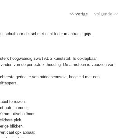
<< vorige
volgende >>
itschuifbaar deksel met echt leder in antracietgrijs.
terk hoogwaardig zwart ABS kunststof. Is opklapbaar,
et vinden van de perfecte zithouding. De armsteun is voorzien van
chterste gedeelte van middenconsole, begeleid met een
elftappers.
abel te reizen.
t auto-interieur.
50 mm uitschuifbaar.
eikbare plek.
erige blikken.
erticaal opklapbaar.