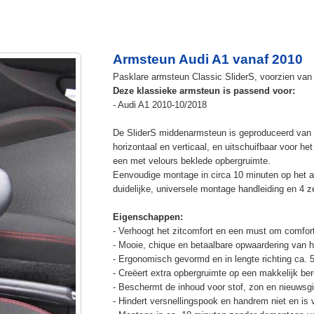
Armsteun Audi A1 vanaf 2010
Pasklare armsteun Classic SliderS, voorzien van u
Deze klassieke armsteun is passend voor:
- Audi A1 2010-10/2018
De SliderS middenarmsteun is geproduceerd van s
horizontaal en verticaal, en uitschuifbaar voor h
een met velours beklede opbergruimte.
Eenvoudige montage in circa 10 minuten op het a
duidelijke, universele montage handleiding en 4 z
Eigenschappen:
- Verhoogt het zitcomfort en een must om comfort
- Mooie, chique en betaalbare opwaardering van he
- Ergonomisch gevormd en in lengte richting ca. 
- Creëert extra opbergruimte op een makkelijk ber
- Beschermt de inhoud voor stof, zon en nieuwsgi
- Hindert versnellingspook en handrem niet en is v