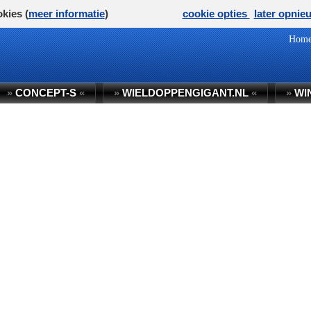
kies (
meer informatie
)
cookie opties
later opnie
Hom
»
CONCEPT-S
«
»
WIELDOPPENGIGANT.NL
«
»
WI