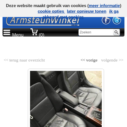
Deze website maakt gebruik van cookies (
meer informatie
)
cookie opties
later opnieuw tonen
ik ga
akkoord met cookies
Menu
(0)
AUTOMERK
<< terug naar overzicht
<< vorige
volgende >>