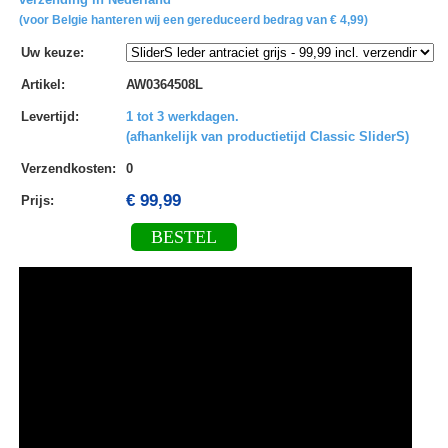
(voor Belgie hanteren wij een gereduceerd bedrag van € 4,99)
Uw keuze
:
Artikel
:
AW0364508L
Levertijd
:
1 tot 3 werkdagen.
(afhankelijk van productietijd Classic SliderS)
Verzendkosten
:
0
€ 99,99
Prijs:
BESTEL