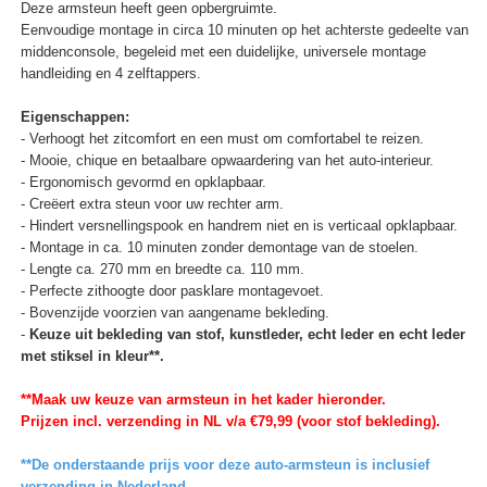
Deze armsteun heeft geen opbergruimte.
Eenvoudige montage in circa 10 minuten op het achterste gedeelte van
middenconsole, begeleid met een duidelijke, universele montage
handleiding en 4 zelftappers.
Eigenschappen:
- Verhoogt het zitcomfort en een must om comfortabel te reizen.
- Mooie, chique en betaalbare opwaardering van het auto-interieur.
- Ergonomisch gevormd en opklapbaar.
- Creëert extra steun voor uw rechter arm.
- Hindert versnellingspook en handrem niet en is verticaal opklapbaar.
- Montage in ca. 10 minuten zonder demontage van de stoelen.
- Lengte ca. 270 mm en breedte ca. 110 mm.
- Perfecte zithoogte door pasklare montagevoet.
- Bovenzijde voorzien van aangename bekleding.
-
Keuze uit bekleding van stof, kunstleder, echt leder en echt leder
met stiksel in kleur**.
**Maak uw keuze van armsteun in het kader hieronder.
Prijzen incl. verzending in NL v/a €79,99 (voor stof bekleding).
**De onderstaande prijs voor deze auto-armsteun is inclusief
verzending in Nederland