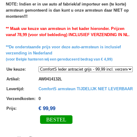
NOTE: Indien er in uw auto af fabriek/af importeur een (te korte)
armsteun gemonteerd is dan kunt u onze armsteun daar NIET op
monteren!!!
** Maak uw keuze van armsteun in het kader hieronder. Prijzen
vanaf 78,99 (voor stof bekleding) INCLUSIEF VERZENDING IN NL.
**De onderstaande prijs voor deze auto-armsteun is inclusief
verzending in Nederland
(voor Belgie hanteren wij een gereduceerd bedrag van € 4,99)
Uw keuze
:
Artikel
:
AW0414132L
Levertijd
:
ComfortS armsteun TIJDELIJK NIET LEVERBAAR
Verzendkosten
:
0
€ 99,99
Prijs:
BESTEL