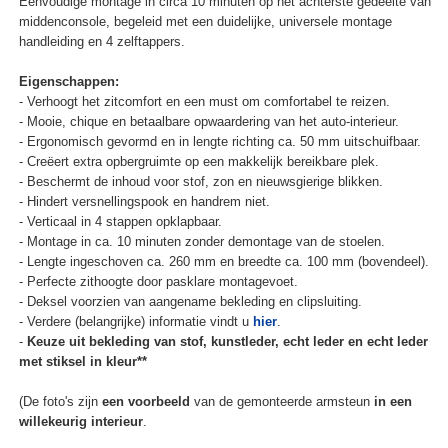
Eenvoudige montage in circa 10 minuten op het achterste gedeelte van
middenconsole, begeleid met een duidelijke, universele montage
handleiding en 4 zelftappers.
Eigenschappen:
- Verhoogt het zitcomfort en een must om comfortabel te reizen.
- Mooie, chique en betaalbare opwaardering van het auto-interieur.
- Ergonomisch gevormd en in lengte richting ca. 50 mm uitschuifbaar.
- Creëert extra opbergruimte op een makkelijk bereikbare plek.
- Beschermt de inhoud voor stof, zon en nieuwsgierige blikken.
- Hindert versnellingspook en handrem niet.
- Verticaal in 4 stappen opklapbaar.
- Montage in ca. 10 minuten zonder demontage van de stoelen.
- Lengte ingeschoven ca. 260 mm en breedte ca. 100 mm (bovendeel).
- Perfecte zithoogte door pasklare montagevoet.
- Deksel voorzien van aangename bekleding en clipsluiting.
- Verdere (belangrijke) informatie vindt u
hier
.
-
Keuze uit bekleding van stof, kunstleder, echt leder en echt leder
met stiksel in kleur**
(De foto's zijn
een voorbeeld
van de gemonteerde armsteun
in een
willekeurig interieur
.