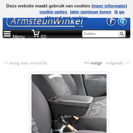
Deze website maakt gebruik van cookies (
meer informatie
)
cookie opties
later opnieuw tonen
ik ga
akkoord met cookies
Menu
(0)
AUTOMERK
<< terug naar overzicht
<< vorige
volgende >>