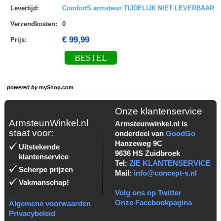
Levertijd
:
ComfortS armsteun TIJDELIJK NIET LEVERBAAR
Verzendkosten
:
0
€ 99,99
Prijs:
BESTEL
powered by
myShop.com
Onze klantenservice
ArmsteunWinkel.nl
Armsteunwinkel.nl is
staat voor:
onderdeel van
GoodGo
Hanzeweg 9C
Uitstekende
9636 HS Zuidbroek
klantenservice
Tel:
ZIE KLANTENSERVICE
Scherpe prijzen
Mail:
info@concept-s.nl
Vakmanschap!
Volg ons op Twitter
Onze Facebookpagina
Algemene voorwaarden
Privacybeleid