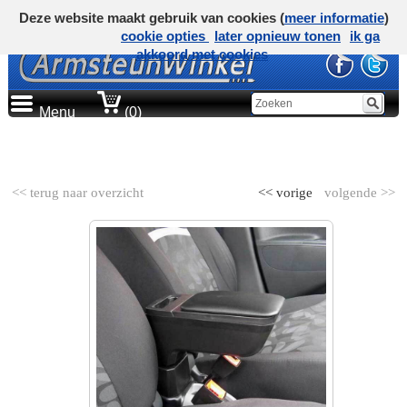
Deze website maakt gebruik van cookies (
meer informatie
)
cookie opties
later opnieuw tonen
ik ga
akkoord met cookies
Menu
(0)
AUTOMERK
<< terug naar overzicht
<< vorige
volgende >>