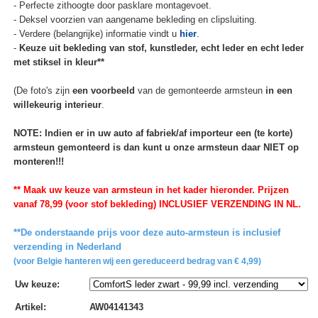
- Perfecte zithoogte door pasklare montagevoet.
- Deksel voorzien van aangename bekleding en clipsluiting.
- Verdere (belangrijke) informatie vindt u
hier
.
-
Keuze uit bekleding van stof, kunstleder, echt leder en echt leder
met stiksel in kleur**
(De foto's zijn
een voorbeeld
van de gemonteerde armsteun
in een
willekeurig interieur
.
NOTE: Indien er in uw auto af fabriek/af importeur een (te korte)
armsteun gemonteerd is dan kunt u onze armsteun daar NIET op
monteren!!!
** Maak uw keuze van armsteun in het kader hieronder. Prijzen
vanaf 78,99 (voor stof bekleding) INCLUSIEF VERZENDING IN NL.
**De onderstaande prijs voor deze auto-armsteun is inclusief
verzending in Nederland
(voor Belgie hanteren wij een gereduceerd bedrag van € 4,99)
Uw keuze
:
Artikel
:
AW04141343