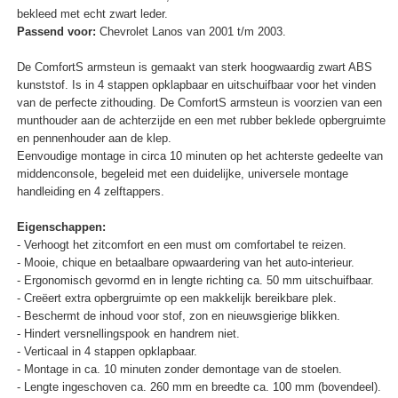
bekleed met echt zwart leder.
Passend voor:
Chevrolet Lanos van 2001 t/m 2003.
De ComfortS armsteun is gemaakt van sterk hoogwaardig zwart ABS
kunststof. Is in 4 stappen opklapbaar en uitschuifbaar voor het vinden
van de perfecte zithouding. De ComfortS armsteun is voorzien van een
munthouder aan de achterzijde en een met rubber beklede opbergruimte
en pennenhouder aan de klep.
Eenvoudige montage in circa 10 minuten op het achterste gedeelte van
middenconsole, begeleid met een duidelijke, universele montage
handleiding en 4 zelftappers.
Eigenschappen:
- Verhoogt het zitcomfort en een must om comfortabel te reizen.
- Mooie, chique en betaalbare opwaardering van het auto-interieur.
- Ergonomisch gevormd en in lengte richting ca. 50 mm uitschuifbaar.
- Creëert extra opbergruimte op een makkelijk bereikbare plek.
- Beschermt de inhoud voor stof, zon en nieuwsgierige blikken.
- Hindert versnellingspook en handrem niet.
- Verticaal in 4 stappen opklapbaar.
- Montage in ca. 10 minuten zonder demontage van de stoelen.
- Lengte ingeschoven ca. 260 mm en breedte ca. 100 mm (bovendeel).