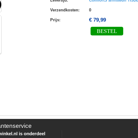
Levertijd
:
ComfortS armsteun TIJ
Verzendkosten
:
0
€ 79,99
Prijs:
BESTEL
antenservice
inkel.nl is onderdeel