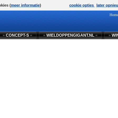
kies (
meer informatie
)
cookie opties
later opnie
Hom
»
CONCEPT-S
«
»
WIELDOPPENGIGANT.NL
«
»
WI