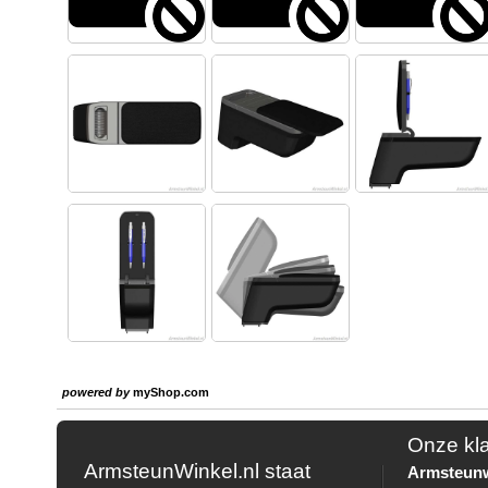
powered by
myShop.com
Onze kl
ArmsteunWinkel.nl staat
Armsteunw