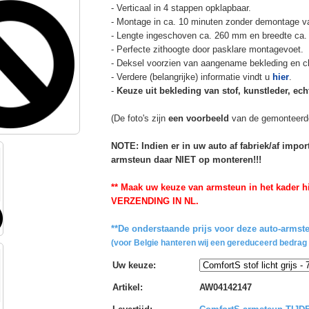
- Verticaal in 4 stappen opklapbaar.
- Montage in ca. 10 minuten zonder demontage va
- Lengte ingeschoven ca. 260 mm en breedte ca.
- Perfecte zithoogte door pasklare montagevoet.
- Deksel voorzien van aangename bekleding en cli
- Verdere (belangrijke) informatie vindt u
hier
.
-
Keuze uit bekleding van stof, kunstleder, echt
(De foto's zijn
een voorbeeld
van de gemonteerd
NOTE: Indien er in uw auto af fabriek/af impo
armsteun daar NIET op monteren!!!
** Maak uw keuze van armsteun in het kader hi
VERZENDING IN NL.
**De onderstaande prijs voor deze auto-armste
(voor Belgie hanteren wij een gereduceerd bedrag 
Uw keuze
:
Artikel
:
AW04142147