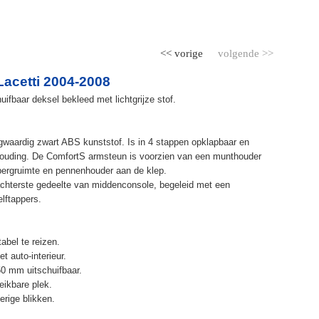
<< vorige
volgende >>
acetti 2004-2008
ifbaar deksel bekleed met lichtgrijze stof.
waardig zwart ABS kunststof. Is in 4 stappen opklapbaar en
ithouding. De ComfortS armsteun is voorzien van een munthouder
bergruimte en pennenhouder aan de klep.
chterste gedeelte van middenconsole, begeleid met een
elftappers.
abel te reizen.
t auto-interieur.
50 mm uitschuifbaar.
eikbare plek.
erige blikken.