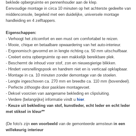
beklede opbergruimte en pennenhouder aan de klep.
Eenvoudige montage in circa 10 minuten op het achterste gedeelte van
middenconsole, begeleid met een duidelijke, universele montage
handleiding en 4 zelftappers.
Eigenschappen:
- Verhoogt het zitcomfort en een must om comfortabel te reizen.
- Mooie, chique en betaalbare opwaardering van het auto-interieur.
- Ergonomisch gevormd en in lengte richting ca. 50 mm uitschuifbaar.
- Creëert extra opbergruimte op een makkelijk bereikbare plek.
- Beschermt de inhoud voor stof, zon en nieuwsgierige blikken.
- Hindert versnellingspook en handrem niet en is verticaal opklapbaar.
- Montage in ca. 10 minuten zonder demontage van de stoelen.
- Lengte ingeschoven ca. 270 mm en breedte ca. 110 mm (bovendeel).
- Perfecte zithoogte door pasklare montagevoet.
- Deksel voorzien van aangename bekleding en clipsluiting.
- Verdere (belangrijke) informatie vindt u
hier
.
-
Keuze uit bekleding van stof, kunstleder, echt leder en echt leder
met stiksel in kleur**
(De foto's zijn
een voorbeeld
van de gemonteerde armsteun
in een
willekeurig interieur