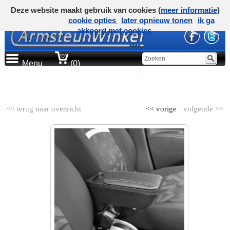
Deze website maakt gebruik van cookies (
meer informatie
)
cookie opties
later opnieuw tonen
ik ga
akkoord met cookies
Menu
(0)
AUTOMERK
<< terug naar overzicht
<< vorige
volgende >>