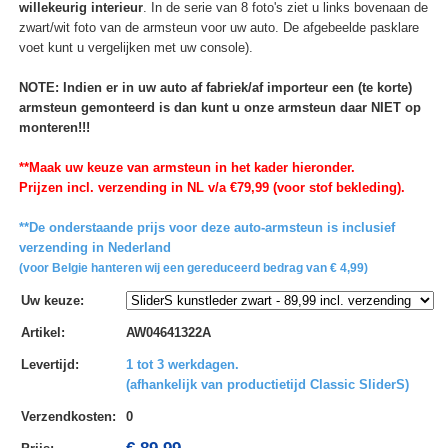
willekeurig interieur
. In de serie van 8 foto's ziet u links bovenaan de
zwart/wit foto van de armsteun voor uw auto. De afgebeelde pasklare
voet kunt u vergelijken met uw console).
NOTE: Indien er in uw auto af fabriek/af importeur een (te korte)
armsteun gemonteerd is dan kunt u onze armsteun daar NIET op
monteren!!!
**Maak uw keuze van armsteun in het kader hieronder.
Prijzen incl. verzending in NL v/a €79,99 (voor stof bekleding).
**De onderstaande prijs voor deze auto-armsteun is inclusief
verzending in Nederland
(voor Belgie hanteren wij een gereduceerd bedrag van € 4,99)
Uw keuze
:
Artikel
:
AW04641322A
Levertijd
:
1 tot 3 werkdagen.
(afhankelijk van productietijd Classic SliderS)
Verzendkosten
:
0