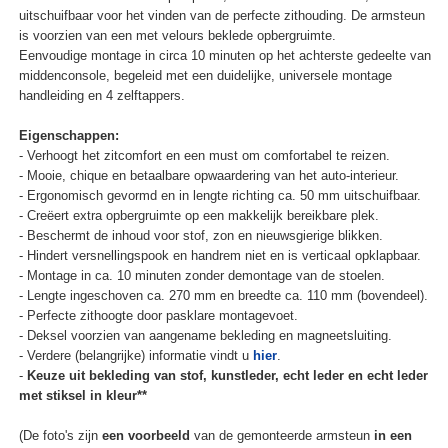
uitschuifbaar voor het vinden van de perfecte zithouding. De armsteun
is voorzien van een met velours beklede opbergruimte.
Eenvoudige montage in circa 10 minuten op het achterste gedeelte van
middenconsole, begeleid met een duidelijke, universele montage
handleiding en 4 zelftappers.
Eigenschappen:
- Verhoogt het zitcomfort en een must om comfortabel te reizen.
- Mooie, chique en betaalbare opwaardering van het auto-interieur.
- Ergonomisch gevormd en in lengte richting ca. 50 mm uitschuifbaar.
- Creëert extra opbergruimte op een makkelijk bereikbare plek.
- Beschermt de inhoud voor stof, zon en nieuwsgierige blikken.
- Hindert versnellingspook en handrem niet en is verticaal opklapbaar.
- Montage in ca. 10 minuten zonder demontage van de stoelen.
- Lengte ingeschoven ca. 270 mm en breedte ca. 110 mm (bovendeel).
- Perfecte zithoogte door pasklare montagevoet.
- Deksel voorzien van aangename bekleding en magneetsluiting.
- Verdere (belangrijke) informatie vindt u
hier
.
-
Keuze uit bekleding van stof, kunstleder, echt leder en echt leder
met stiksel in kleur**
(De foto's zijn
een voorbeeld
van de gemonteerde armsteun
in een