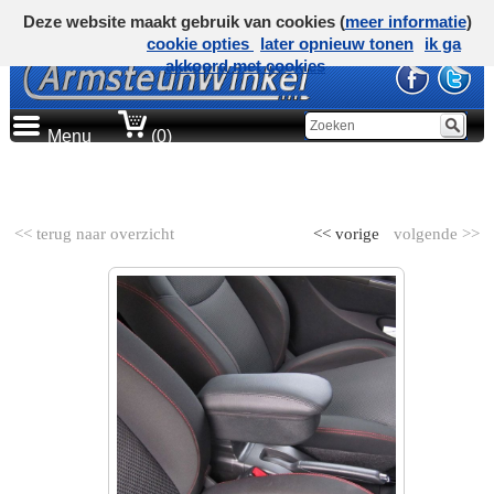
Deze website maakt gebruik van cookies (
meer informatie
)
cookie opties
later opnieuw tonen
ik ga
akkoord met cookies
Menu
(0)
AUTOMERK
<< terug naar overzicht
<< vorige
volgende >>