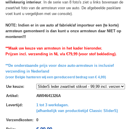
willekeurig interieur
. In de serie van 8 foto's ziet u links bovenaan de
zwart/wit foto van de armsteun voor uw auto. De afgebeelde pasklare
voet kunt u vergelijken met uw console).
NOTE: Indien er in uw auto af fabriek/af importeur een (te korte)
armsteun gemonteerd is dan kunt u onze armsteun daar NIET op
monteren!!!
**Maak uw keuze van armsteun in het kader hieronder.
Prijzen incl. verzending in NL v/a €79,99 (voor stof bekleding).
**De onderstaande prijs voor deze auto-armsteun is inclusief
verzending in Nederland
(voor Belgie hanteren wij een gereduceerd bedrag van € 4,99)
Uw keuze
:
Artikel
:
AW04641326A
Levertijd
:
1 tot 3 werkdagen.
(afhankelijk van productietijd Classic SliderS)
Verzendkosten
:
0