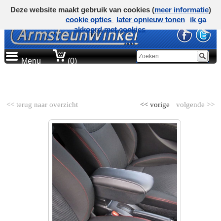
Deze website maakt gebruik van cookies (
meer informatie
)
cookie opties
later opnieuw tonen
ik ga
akkoord met cookies
Menu
(0)
AUTOMERK
<< terug naar overzicht
<< vorige
volgende >>