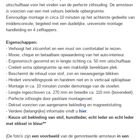
uitschuifbaar voor het vinden van de perfecte zithouding. De armsteun
is voorzien van een met velours beklede opbergruimte.
Eenvoudige montage in circa 10 minuten op het achterste gedeelte van
middenconsole, begeleid met een duidelijke, universele montage
handleiding en 4 zelftappers.
Eigenschappen:
- Verhoogt het zitcomfort en een must om comfortabel te reizen.
- Mooie, chique en betaalbare opwaardering van het auto-interieur.
- Ergonomisch gevormd en in lengte richting ca. 50 mm uitschuifbaar.
- Creëert extra opbergruimte op een makkelijk bereikbare plek.
- Beschermt de inhoud voor stof, zon en nieuwsgierige blikken.
- Hindert versnellingspook en handrem niet en is verticaal opklapbaar.
- Montage in ca. 10 minuten zonder demontage van de stoelen.
- Lengte ingeschoven ca. 270 mm en breedte ca. 110 mm (bovendeel).
- Perfecte zithoogte door pasklare montagevoet.
- Deksel voorzien van aangename bekleding en magneetsluiting.
- Verdere (belangrijke) informatie vindt u
hier
.
-
Keuze uit bekleding van stof, kunstleder, echt leder en echt leder
met stiksel in kleur**
(De foto's zijn
een voorbeeld
van de gemonteerde armsteun
in een