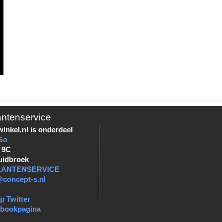
antenservice
inkel.nl is onderdeel
Go
 9C
uidbroek
KLANTENSERVICE
@concept-s.nl
p Twitter
ebookpagina