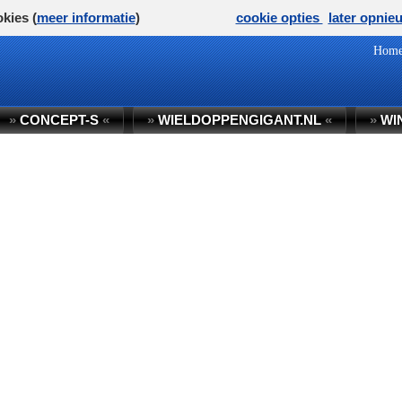
kies (
meer informatie
)
cookie opties
later opnie
Hom
»
CONCEPT-S
«
»
WIELDOPPENGIGANT.NL
«
»
WI