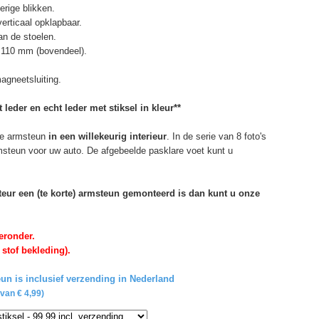
erige blikken.
erticaal opklapbaar.
n de stoelen.
 110 mm (bovendeel).
agneetsluiting.
 leder en echt leder met stiksel in kleur**
e armsteun
in een willekeurig interieur
. In de serie van 8 foto's
rmsteun voor uw auto. De afgebeelde pasklare voet kunt u
rteur een (te korte) armsteun gemonteerd is dan kunt u onze
eronder.
 stof bekleding).
un is inclusief verzending in Nederland
van € 4,99)