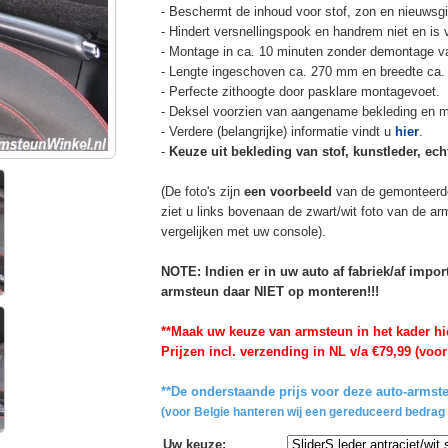
- Beschermt de inhoud voor stof, zon en nieuwsgi
- Hindert versnellingspook en handrem niet en is v
- Montage in ca. 10 minuten zonder demontage va
- Lengte ingeschoven ca. 270 mm en breedte ca.
- Perfecte zithoogte door pasklare montagevoet.
- Deksel voorzien van aangename bekleding en m
- Verdere (belangrijke) informatie vindt u
hier
.
-
Keuze uit bekleding van stof, kunstleder, echt
(De foto's zijn
een voorbeeld
van de gemonteerd
ziet u links bovenaan de zwart/wit foto van de a
vergelijken met uw console).
NOTE: Indien er in uw auto af fabriek/af impo
armsteun daar NIET op monteren!!!
**Maak uw keuze van armsteun in het kader hi
Prijzen incl. verzending in NL v/a €79,99 (voor
**De onderstaande prijs voor deze auto-armste
(voor Belgie hanteren wij een gereduceerd bedrag 
Uw keuze
: