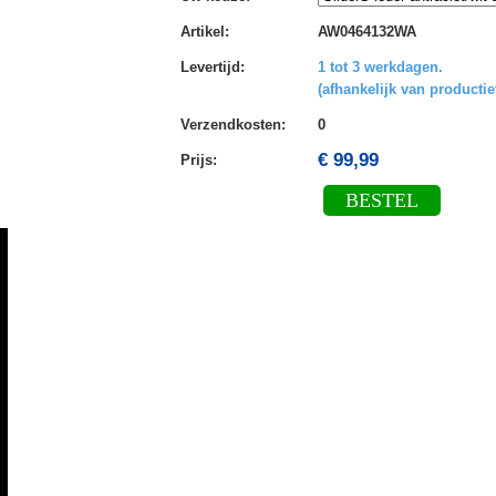
Artikel
:
AW0464132WA
Levertijd
:
1 tot 3 werkdagen.
(afhankelijk van productie
Verzendkosten
:
0
€ 99,99
Prijs:
BESTEL