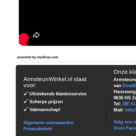
powered by
myShop.com
Onze kl
ArmsteunWinkel.nl staat
Armsteunw
voor:
van
Good
Hanzeweg
Uitstekende klantenservice
9636 HS Z
Scherpe prijzen
Tel:
ZIE 
Vakmanschap!
Mail:
info
Volg ons o
Algemene voorwaarden
Onze Fac
Privacybeleid