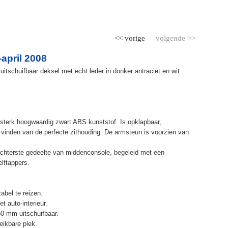
<< vorige
volgende >>
april 2008
itschuifbaar deksel met echt leder in donker antraciet en wit
terk hoogwaardig zwart ABS kunststof. Is opklapbaar,
et vinden van de perfecte zithouding. De armsteun is voorzien van
chterste gedeelte van middenconsole, begeleid met een
elftappers.
abel te reizen.
t auto-interieur.
50 mm uitschuifbaar.
eikbare plek.