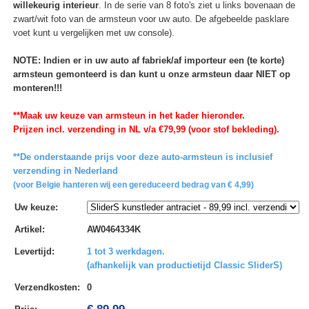
willekeurig interieur
. In de serie van 8 foto's ziet u links bovenaan de
zwart/wit foto van de armsteun voor uw auto. De afgebeelde pasklare
voet kunt u vergelijken met uw console).
NOTE: Indien er in uw auto af fabriek/af importeur een (te korte)
armsteun gemonteerd is dan kunt u onze armsteun daar NIET op
monteren!!!
**Maak uw keuze van armsteun in het kader hieronder.
Prijzen incl. verzending in NL v/a €79,99 (voor stof bekleding).
**De onderstaande prijs voor deze auto-armsteun is inclusief
verzending in Nederland
(voor Belgie hanteren wij een gereduceerd bedrag van € 4,99)
Uw keuze
:
Artikel
:
AW0464334K
Levertijd
:
1 tot 3 werkdagen.
(afhankelijk van productietijd Classic SliderS)
Verzendkosten
:
0