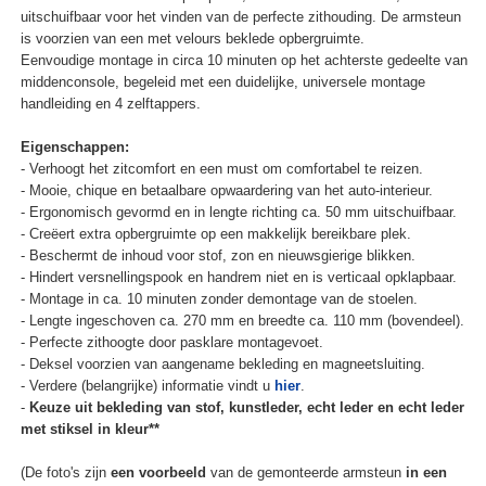
uitschuifbaar voor het vinden van de perfecte zithouding. De armsteun
is voorzien van een met velours beklede opbergruimte.
Eenvoudige montage in circa 10 minuten op het achterste gedeelte van
middenconsole, begeleid met een duidelijke, universele montage
handleiding en 4 zelftappers.
Eigenschappen:
- Verhoogt het zitcomfort en een must om comfortabel te reizen.
- Mooie, chique en betaalbare opwaardering van het auto-interieur.
- Ergonomisch gevormd en in lengte richting ca. 50 mm uitschuifbaar.
- Creëert extra opbergruimte op een makkelijk bereikbare plek.
- Beschermt de inhoud voor stof, zon en nieuwsgierige blikken.
- Hindert versnellingspook en handrem niet en is verticaal opklapbaar.
- Montage in ca. 10 minuten zonder demontage van de stoelen.
- Lengte ingeschoven ca. 270 mm en breedte ca. 110 mm (bovendeel).
- Perfecte zithoogte door pasklare montagevoet.
- Deksel voorzien van aangename bekleding en magneetsluiting.
- Verdere (belangrijke) informatie vindt u
hier
.
-
Keuze uit bekleding van stof, kunstleder, echt leder en echt leder
met stiksel in kleur**
(De foto's zijn
een voorbeeld
van de gemonteerde armsteun
in een