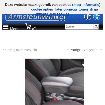
Deze website maakt gebruik van cookies (
meer informatie
)
cookie opties
later opnieuw tonen
ik ga
akkoord met cookies
Menu
(0)
AUTOMERK
<< terug naar overzicht
<< vorige
volgende >>