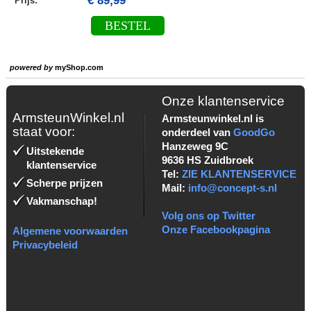
€ 89,99
Prijs:
BESTEL
powered by
myShop.com
Onze klantenservice
ArmsteunWinkel.nl
Armsteunwinkel.nl is
staat voor:
onderdeel van
GoodGo
Hanzeweg 9C
Uitstekende
9636 HS Zuidbroek
klantenservice
Tel:
ZIE KLANTENSERVICE
Scherpe prijzen
Mail:
info@concept-s.nl
Vakmanschap!
Volg ons op Twitter
Onze Facebookpagina
Algemene voorwaarden
Privacybeleid