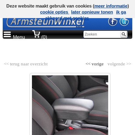
Deze website maakt gebruik van cookies (
meer informatie
)
cookie opties
later opnieuw tonen
ik ga
akkoord met cookies
Menu
(0)
AUTOMERK
<< terug naar overzicht
<< vorige
volgende >>