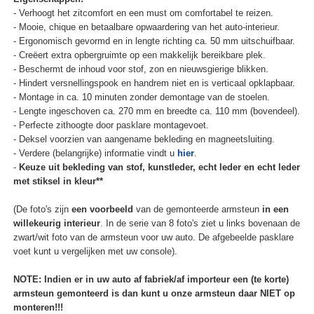
- Verhoogt het zitcomfort en een must om comfortabel te reizen.
- Mooie, chique en betaalbare opwaardering van het auto-interieur.
- Ergonomisch gevormd en in lengte richting ca. 50 mm uitschuifbaar.
- Creëert extra opbergruimte op een makkelijk bereikbare plek.
- Beschermt de inhoud voor stof, zon en nieuwsgierige blikken.
- Hindert versnellingspook en handrem niet en is verticaal opklapbaar.
- Montage in ca. 10 minuten zonder demontage van de stoelen.
- Lengte ingeschoven ca. 270 mm en breedte ca. 110 mm (bovendeel).
- Perfecte zithoogte door pasklare montagevoet.
- Deksel voorzien van aangename bekleding en magneetsluiting.
- Verdere (belangrijke) informatie vindt u
hier
.
-
Keuze uit bekleding van stof, kunstleder, echt leder en echt leder
met stiksel in kleur**
(De foto's zijn
een voorbeeld
van de gemonteerde armsteun
in een
willekeurig interieur
. In de serie van 8 foto's ziet u links bovenaan de
zwart/wit foto van de armsteun voor uw auto. De afgebeelde pasklare
voet kunt u vergelijken met uw console).
NOTE: Indien er in uw auto af fabriek/af importeur een (te korte)
armsteun gemonteerd is dan kunt u onze armsteun daar NIET op
monteren!!!