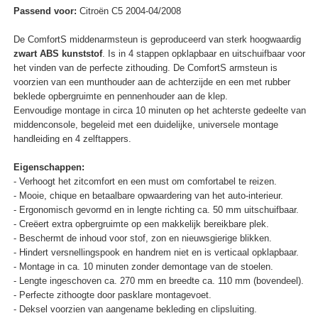
Passend voor:
Citroën C5 2004-04/2008
De ComfortS middenarmsteun is geproduceerd van sterk hoogwaardig
zwart ABS kunststof
. Is in 4 stappen opklapbaar en uitschuifbaar voor
het vinden van de perfecte zithouding. De ComfortS armsteun is
voorzien van een munthouder aan de achterzijde en een met rubber
beklede opbergruimte en pennenhouder aan de klep.
Eenvoudige montage in circa 10 minuten op het achterste gedeelte van
middenconsole, begeleid met een duidelijke, universele montage
handleiding en 4 zelftappers.
Eigenschappen:
- Verhoogt het zitcomfort en een must om comfortabel te reizen.
- Mooie, chique en betaalbare opwaardering van het auto-interieur.
- Ergonomisch gevormd en in lengte richting ca. 50 mm uitschuifbaar.
- Creëert extra opbergruimte op een makkelijk bereikbare plek.
- Beschermt de inhoud voor stof, zon en nieuwsgierige blikken.
- Hindert versnellingspook en handrem niet en is verticaal opklapbaar.
- Montage in ca. 10 minuten zonder demontage van de stoelen.
- Lengte ingeschoven ca. 270 mm en breedte ca. 110 mm (bovendeel).
- Perfecte zithoogte door pasklare montagevoet.
- Deksel voorzien van aangename bekleding en clipsluiting.