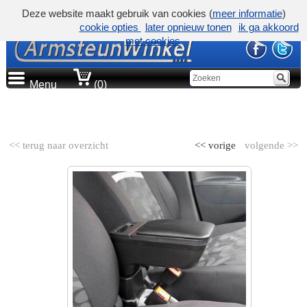
Deze website maakt gebruik van cookies (
meer informatie
)
cookie opties
later opnieuw tonen
ik ga akkoord
met cookies
Menu
(0)
AUTOMERK
<< terug naar overzicht
<< vorige
volgende >>