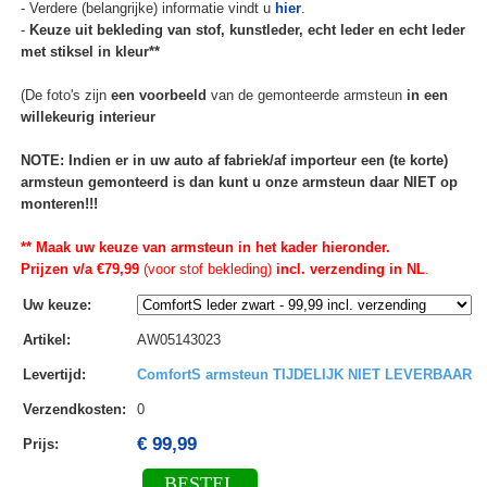
- Verdere (belangrijke) informatie vindt u
hier
.
-
Keuze uit bekleding van stof, kunstleder, echt leder en echt leder
met stiksel in kleur**
(De foto's zijn
een voorbeeld
van de gemonteerde armsteun
in een
willekeurig interieur
NOTE: Indien er in uw auto af fabriek/af importeur een (te korte)
armsteun gemonteerd is dan kunt u onze armsteun daar NIET op
monteren!!!
** Maak uw keuze van armsteun in het kader hieronder.
Prijzen v/a €79,99
(voor stof bekleding)
incl. verzending in NL
.
Uw keuze
:
Artikel
:
AW05143023
Levertijd
:
ComfortS armsteun TIJDELIJK NIET LEVERBAAR
Verzendkosten
:
0
€ 99,99
Prijs:
BESTEL