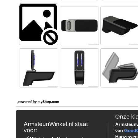
powered by
myShop.com
Onze kl
ArmsteunWinkel.nl staat
Armsteunw
voor:
van
Good
Hanzeweg