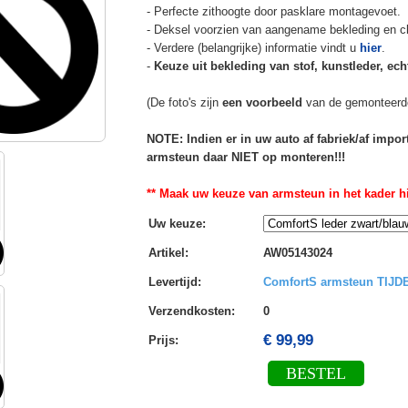
- Perfecte zithoogte door pasklare montagevoet.
- Deksel voorzien van aangename bekleding en cli
- Verdere (belangrijke) informatie vindt u
hier
.
-
Keuze uit bekleding van stof, kunstleder, echt
(De foto's zijn
een voorbeeld
van de gemonteerd
NOTE: Indien er in uw auto af fabriek/af impo
armsteun daar NIET op monteren!!!
** Maak uw keuze van armsteun in het kader hi
Uw keuze
:
Artikel
:
AW05143024
Levertijd
:
ComfortS armsteun TIJ
Verzendkosten
:
0
€ 99,99
Prijs:
BESTEL