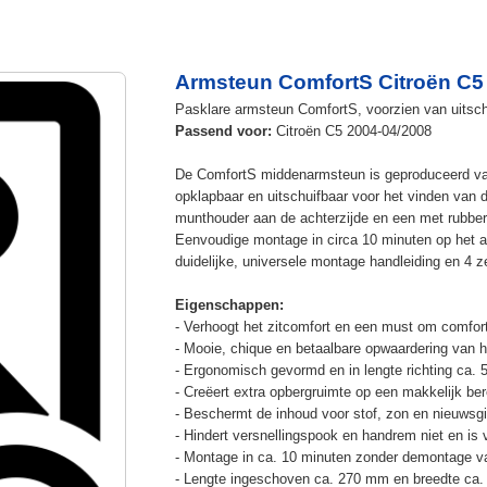
Armsteun ComfortS Citroën C5
Pasklare armsteun ComfortS, voorzien van uitschu
Passend voor:
Citroën C5 2004-04/2008
De ComfortS middenarmsteun is geproduceerd v
opklapbaar en uitschuifbaar voor het vinden van 
munthouder aan de achterzijde en een met rubbe
Eenvoudige montage in circa 10 minuten op het a
duidelijke, universele montage handleiding en 4 z
Eigenschappen:
- Verhoogt het zitcomfort en een must om comfort
- Mooie, chique en betaalbare opwaardering van he
- Ergonomisch gevormd en in lengte richting ca. 
- Creëert extra opbergruimte op een makkelijk ber
- Beschermt de inhoud voor stof, zon en nieuwsgi
- Hindert versnellingspook en handrem niet en is v
- Montage in ca. 10 minuten zonder demontage va
- Lengte ingeschoven ca. 270 mm en breedte ca.