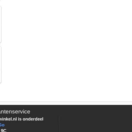
antenservice
inkel.nl is onderdeel
Go
 9C