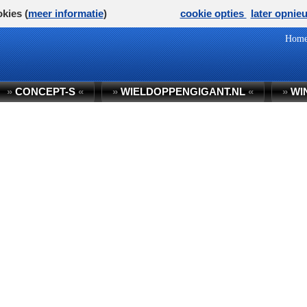
kies (
meer informatie
)
cookie opties
later opnie
Hom
»
CONCEPT-S
«
»
WIELDOPPENGIGANT.NL
«
»
WI