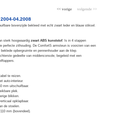
<< vorige
volgende >>
 2004-04.2008
ifbare bovenzijde bekleed met echt zwart leder en blauw stiksel.
an sterk hoogwaardig
zwart ABS kunststof
. Is in 4 stappen
de perfecte zithouding. De ComfortS armsteun is voorzien van een
r beklede opbergruimte en pennenhouder aan de klep.
chterste gedeelte van middenconsole, begeleid met een
elftappers.
abel te reizen.
t auto-interieur.
50 mm uitschuifbaar.
eikbare plek.
erige blikken.
erticaal opklapbaar.
n de stoelen.
 110 mm (bovendeel).