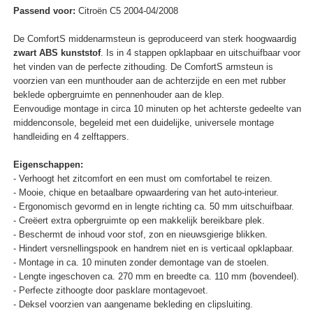
Passend voor:
Citroën C5 2004-04/2008
De ComfortS middenarmsteun is geproduceerd van sterk hoogwaardig
zwart ABS kunststof
. Is in 4 stappen opklapbaar en uitschuifbaar voor
het vinden van de perfecte zithouding. De ComfortS armsteun is
voorzien van een munthouder aan de achterzijde en een met rubber
beklede opbergruimte en pennenhouder aan de klep.
Eenvoudige montage in circa 10 minuten op het achterste gedeelte van
middenconsole, begeleid met een duidelijke, universele montage
handleiding en 4 zelftappers.
Eigenschappen:
- Verhoogt het zitcomfort en een must om comfortabel te reizen.
- Mooie, chique en betaalbare opwaardering van het auto-interieur.
- Ergonomisch gevormd en in lengte richting ca. 50 mm uitschuifbaar.
- Creëert extra opbergruimte op een makkelijk bereikbare plek.
- Beschermt de inhoud voor stof, zon en nieuwsgierige blikken.
- Hindert versnellingspook en handrem niet en is verticaal opklapbaar.
- Montage in ca. 10 minuten zonder demontage van de stoelen.
- Lengte ingeschoven ca. 270 mm en breedte ca. 110 mm (bovendeel).
- Perfecte zithoogte door pasklare montagevoet.
- Deksel voorzien van aangename bekleding en clipsluiting.