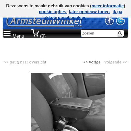
Deze website maakt gebruik van cookies (
meer informatie
)
cookie opties
later opnieuw tonen
ik ga
akkoord met cookies
Menu
(0)
AUTOMERK
<< terug naar overzicht
<< vorige
volgende >>