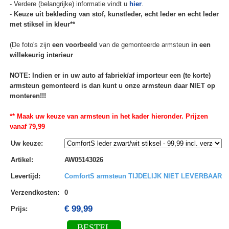
- Verdere (belangrijke) informatie vindt u
hier
.
-
Keuze uit bekleding van stof, kunstleder, echt leder en echt leder
met stiksel in kleur**
(De foto's zijn
een voorbeeld
van de gemonteerde armsteun
in een
willekeurig interieur
NOTE: Indien er in uw auto af fabriek/af importeur een (te korte)
armsteun gemonteerd is dan kunt u onze armsteun daar NIET op
monteren!!!
** Maak uw keuze van armsteun in het kader hieronder. Prijzen
vanaf 79,99
Uw keuze
:
Artikel
:
AW05143026
Levertijd
:
ComfortS armsteun TIJDELIJK NIET LEVERBAAR
Verzendkosten
:
0
€ 99,99
Prijs:
BESTEL