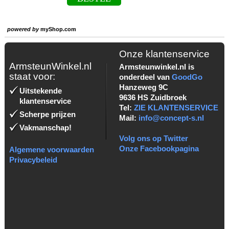
powered by
myShop.com
Onze klantenservice
ArmsteunWinkel.nl
Armsteunwinkel.nl is
staat voor:
onderdeel van
GoodGo
Hanzeweg 9C
Uitstekende
9636 HS Zuidbroek
klantenservice
Tel:
ZIE KLANTENSERVICE
Scherpe prijzen
Mail:
info@concept-s.nl
Vakmanschap!
Volg ons op Twitter
Onze Facebookpagina
Algemene voorwaarden
Privacybeleid