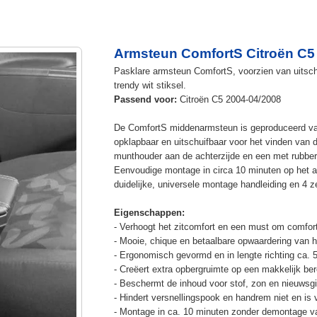
Armsteun ComfortS Citroën C5
Pasklare armsteun ComfortS, voorzien van uitschu
trendy wit stiksel.
Passend voor:
Citroën C5 2004-04/2008
De ComfortS middenarmsteun is geproduceerd v
opklapbaar en uitschuifbaar voor het vinden van 
munthouder aan de achterzijde en een met rubbe
Eenvoudige montage in circa 10 minuten op het a
duidelijke, universele montage handleiding en 4 z
Eigenschappen:
- Verhoogt het zitcomfort en een must om comfort
- Mooie, chique en betaalbare opwaardering van he
- Ergonomisch gevormd en in lengte richting ca. 
- Creëert extra opbergruimte op een makkelijk ber
- Beschermt de inhoud voor stof, zon en nieuwsgi
- Hindert versnellingspook en handrem niet en is v
- Montage in ca. 10 minuten zonder demontage va