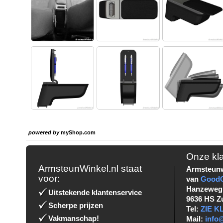
powered by
myShop.com
Onze kl
ArmsteunWinkel.nl staat
Armsteunw
voor:
van
Good
Hanzeweg
Uitstekende klantenservice
9636 HS Z
Scherpe prijzen
Tel:
ZIE 
Vakmanschap!
Mail:
info