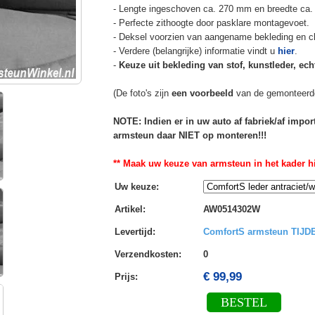
- Lengte ingeschoven ca. 270 mm en breedte ca.
- Perfecte zithoogte door pasklare montagevoet.
- Deksel voorzien van aangename bekleding en cli
- Verdere (belangrijke) informatie vindt u
hier
.
-
Keuze uit bekleding van stof, kunstleder, echt
(De foto's zijn
een voorbeeld
van de gemonteerd
NOTE: Indien er in uw auto af fabriek/af impo
armsteun daar NIET op monteren!!!
** Maak uw keuze van armsteun in het kader hi
Uw keuze
:
Artikel
:
AW0514302W
Levertijd
:
ComfortS armsteun TIJ
Verzendkosten
:
0
€ 99,99
Prijs:
BESTEL