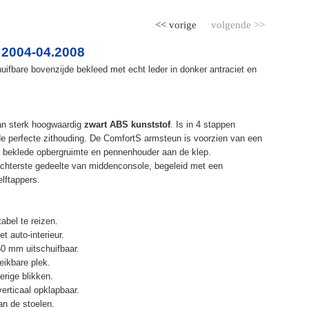
<< vorige
volgende >>
 2004-04.2008
ifbare bovenzijde bekleed met echt leder in donker antraciet en
an sterk hoogwaardig
zwart ABS kunststof
. Is in 4 stappen
de perfecte zithouding. De ComfortS armsteun is voorzien van een
r beklede opbergruimte en pennenhouder aan de klep.
chterste gedeelte van middenconsole, begeleid met een
elftappers.
abel te reizen.
t auto-interieur.
50 mm uitschuifbaar.
eikbare plek.
erige blikken.
erticaal opklapbaar.
n de stoelen.