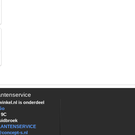
antenservice
inkel.nl is onderdeel
Go
 9C
uidbroek
KLANTENSERVICE
@concept-s.nl