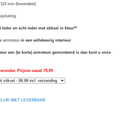
 110 mm (bovendeel).
psluiting.
 leder en echt leder met stiksel in kleur**
e armsteun
in een willekeurig interieur
rteur een (te korte) armsteun gemonteerd is dan kunt u onze
eronder. Prijzen vanaf 79,99
DELIJK NIET LEVERBAAR