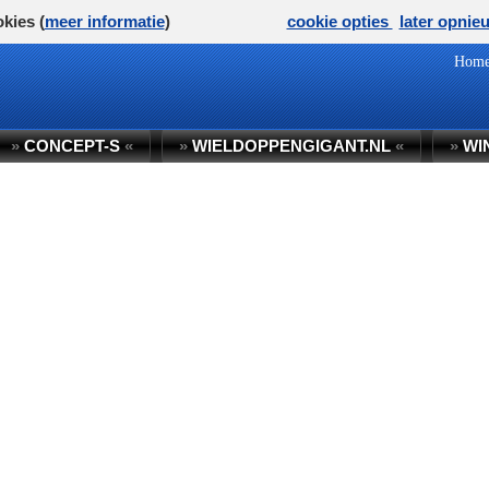
kies (
meer informatie
)
cookie opties
later opnie
Hom
»
CONCEPT-S
«
»
WIELDOPPENGIGANT.NL
«
»
WI