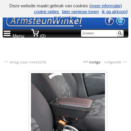
Deze website maakt gebruik van cookies (
meer informatie
)
cookie opties
later opnieuw tonen
ik ga akkoord
met cookies
Menu
(0)
AUTOMERK
<< terug naar overzicht
<< vorige
volgende >>