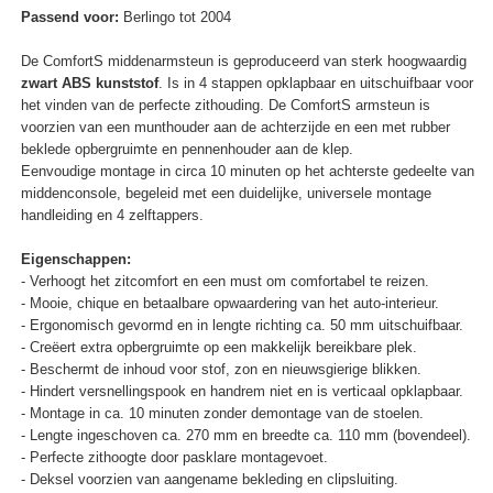
Passend voor:
Berlingo tot 2004
De ComfortS middenarmsteun is geproduceerd van sterk hoogwaardig
zwart ABS kunststof
. Is in 4 stappen opklapbaar en uitschuifbaar voor
het vinden van de perfecte zithouding. De ComfortS armsteun is
voorzien van een munthouder aan de achterzijde en een met rubber
beklede opbergruimte en pennenhouder aan de klep.
Eenvoudige montage in circa 10 minuten op het achterste gedeelte van
middenconsole, begeleid met een duidelijke, universele montage
handleiding en 4 zelftappers.
Eigenschappen:
- Verhoogt het zitcomfort en een must om comfortabel te reizen.
- Mooie, chique en betaalbare opwaardering van het auto-interieur.
- Ergonomisch gevormd en in lengte richting ca. 50 mm uitschuifbaar.
- Creëert extra opbergruimte op een makkelijk bereikbare plek.
- Beschermt de inhoud voor stof, zon en nieuwsgierige blikken.
- Hindert versnellingspook en handrem niet en is verticaal opklapbaar.
- Montage in ca. 10 minuten zonder demontage van de stoelen.
- Lengte ingeschoven ca. 270 mm en breedte ca. 110 mm (bovendeel).
- Perfecte zithoogte door pasklare montagevoet.
- Deksel voorzien van aangename bekleding en clipsluiting.