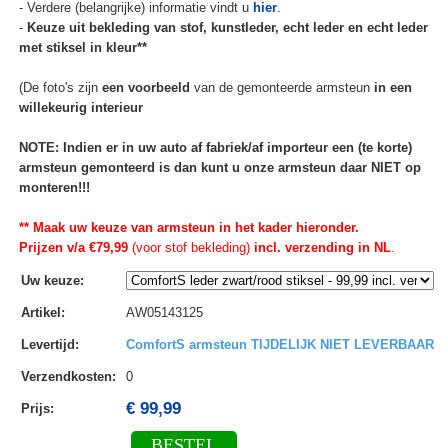
- Verdere (belangrijke) informatie vindt u
hier
.
-
Keuze uit bekleding van stof, kunstleder, echt leder en echt leder
met stiksel in kleur**
(De foto's zijn
een voorbeeld
van de gemonteerde armsteun
in een
willekeurig interieur
NOTE: Indien er in uw auto af fabriek/af importeur een (te korte)
armsteun gemonteerd is dan kunt u onze armsteun daar NIET op
monteren!!!
** Maak uw keuze van armsteun in het kader hieronder.
Prijzen v/a €79,99
(voor stof bekleding)
incl. verzending in NL
.
Uw keuze
:
Artikel
:
AW05143125
Levertijd
:
ComfortS armsteun TIJDELIJK NIET LEVERBAAR
Verzendkosten
:
0
€ 99,99
Prijs:
BESTEL