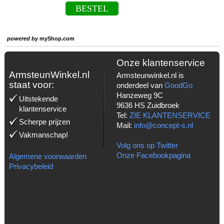
BESTEL
powered by
myShop.com
Onze klantenservice
ArmsteunWinkel.nl
Armsteunwinkel.nl is
staat voor:
onderdeel van
GoodGo
Hanzeweg 9C
Uitstekende
9636 HS Zuidbroek
klantenservice
Tel:
ZIE KLANTENSERVICE
Scherpe prijzen
Mail:
info@concept-s.nl
Vakmanschap!
Volg ons op Twitter
Onze Facebookpagina
Algemene voorwaarden
Privacybeleid