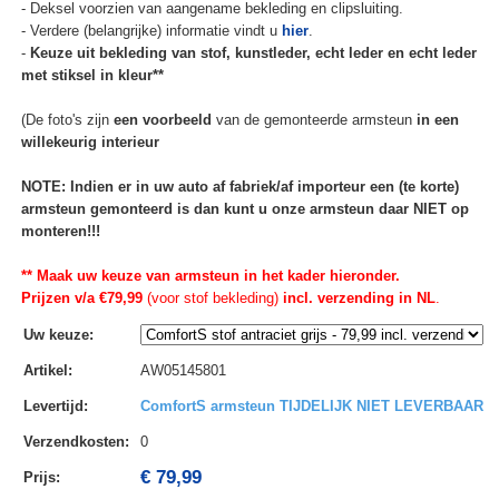
- Deksel voorzien van aangename bekleding en clipsluiting.
- Verdere (belangrijke) informatie vindt u
hier
.
-
Keuze uit bekleding van stof, kunstleder, echt leder en echt leder
met stiksel in kleur**
(De foto's zijn
een voorbeeld
van de gemonteerde armsteun
in een
willekeurig interieur
NOTE: Indien er in uw auto af fabriek/af importeur een (te korte)
armsteun gemonteerd is dan kunt u onze armsteun daar NIET op
monteren!!!
** Maak uw keuze van armsteun in het kader hieronder.
Prijzen v/a €79,99
(voor stof bekleding)
incl. verzending in NL
.
Uw keuze
:
Artikel
:
AW05145801
Levertijd
:
ComfortS armsteun TIJDELIJK NIET LEVERBAAR
Verzendkosten
:
0
€ 79,99
Prijs: