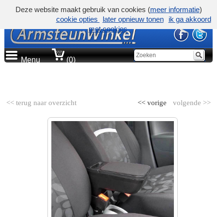
Deze website maakt gebruik van cookies (
meer informatie
)
cookie opties
later opnieuw tonen
ik ga akkoord
met cookies
Menu
(0)
AUTOMERK
<< terug naar overzicht
<< vorige
volgende >>