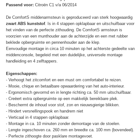
Passend voor:
Citroën C1 v/a 06/2014
De ComfortS middenarmsteun is geproduceerd van sterk hoogwaardig
zwart ABS kunststof
. Is in 4 stappen opklapbaar en uitschuifbaar voor
het vinden van de perfecte zithouding. De ComfortS armsteun is
voorzien van een munthouder aan de achterzijde en een met rubber
beklede opbergruimte en pennenhouder aan de klep.
Eenvoudige montage in circa 10 minuten op het achterste gedeelte van
middenconsole, begeleid met een duidelijke, universele montage
handleiding en 4 zelftappers.
Eigenschappen:
- Verhoogt het zitcomfort en een must om comfortabel te reizen.
- Mooie, chique en betaalbare opwaardering van het auto-interieur.
- Ergonomisch gevormd en in lengte richting ca. 50 mm uitschuifbaar.
- Creëert extra opbergruimte op een makkelijk bereikbare plek.
- Beschermt de inhoud voor stof, zon en nieuwsgierige blikken.
- Hindert versnellingspook en handrem niet
- Verticaal in 4 stappen opklapbaar.
- Montage in ca. 10 minuten zonder demontage van de stoelen.
- Lengte ingeschoven ca. 260 mm en breedte ca. 100 mm (bovendeel).
- Perfecte zithoogte door pasklare montagevoet.