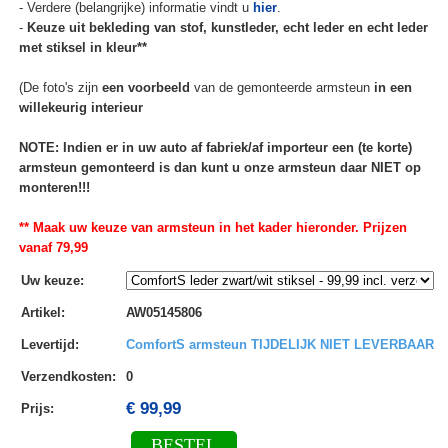
- Verdere (belangrijke) informatie vindt u
hier
.
-
Keuze uit bekleding van stof, kunstleder, echt leder en echt leder
met stiksel in kleur**
(De foto's zijn
een voorbeeld
van de gemonteerde armsteun
in een
willekeurig interieur
NOTE: Indien er in uw auto af fabriek/af importeur een (te korte)
armsteun gemonteerd is dan kunt u onze armsteun daar NIET op
monteren!!!
** Maak uw keuze van armsteun in het kader hieronder. Prijzen
vanaf 79,99
Uw keuze
:
Artikel
:
AW05145806
Levertijd
:
ComfortS armsteun TIJDELIJK NIET LEVERBAAR
Verzendkosten
:
0
€ 99,99
Prijs:
BESTEL