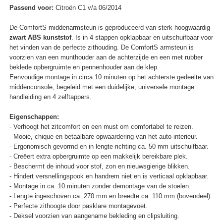
Passend voor:
Citroën C1 v/a 06/2014
De ComfortS middenarmsteun is geproduceerd van sterk hoogwaardig
zwart ABS kunststof
. Is in 4 stappen opklapbaar en uitschuifbaar voor
het vinden van de perfecte zithouding. De ComfortS armsteun is
voorzien van een munthouder aan de achterzijde en een met rubber
beklede opbergruimte en pennenhouder aan de klep.
Eenvoudige montage in circa 10 minuten op het achterste gedeelte van
middenconsole, begeleid met een duidelijke, universele montage
handleiding en 4 zelftappers.
Eigenschappen:
- Verhoogt het zitcomfort en een must om comfortabel te reizen.
- Mooie, chique en betaalbare opwaardering van het auto-interieur.
- Ergonomisch gevormd en in lengte richting ca. 50 mm uitschuifbaar.
- Creëert extra opbergruimte op een makkelijk bereikbare plek.
- Beschermt de inhoud voor stof, zon en nieuwsgierige blikken.
- Hindert versnellingspook en handrem niet en is verticaal opklapbaar.
- Montage in ca. 10 minuten zonder demontage van de stoelen.
- Lengte ingeschoven ca. 270 mm en breedte ca. 110 mm (bovendeel).
- Perfecte zithoogte door pasklare montagevoet.
- Deksel voorzien van aangename bekleding en clipsluiting.