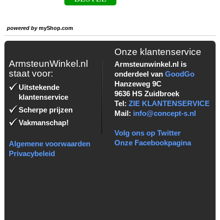
powered by
myShop.com
Onze klantenservice
ArmsteunWinkel.nl
Armsteunwinkel.nl is
staat voor:
onderdeel van
GoodGo
Hanzeweg 9C
Uitstekende
9636 HS Zuidbroek
klantenservice
Tel:
ZIE KLANTENSERVICE
Scherpe prijzen
Mail:
info@concept-s.nl
Vakmanschap!
Volg ons op Twitter
Onze Facebookpagina
Algemene voorwaarden
Privacybeleid