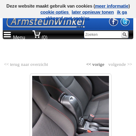
Deze website maakt gebruik van cookies (
meer informatie
)
cookie opties
later opnieuw tonen
ik ga
akkoord met cookies
Menu
(0)
AUTOMERK
<< terug naar overzicht
<< vorige
volgende >>