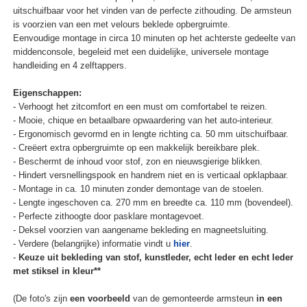
uitschuifbaar voor het vinden van de perfecte zithouding. De armsteun
is voorzien van een met velours beklede opbergruimte.
Eenvoudige montage in circa 10 minuten op het achterste gedeelte van
middenconsole, begeleid met een duidelijke, universele montage
handleiding en 4 zelftappers.
Eigenschappen:
- Verhoogt het zitcomfort en een must om comfortabel te reizen.
- Mooie, chique en betaalbare opwaardering van het auto-interieur.
- Ergonomisch gevormd en in lengte richting ca. 50 mm uitschuifbaar.
- Creëert extra opbergruimte op een makkelijk bereikbare plek.
- Beschermt de inhoud voor stof, zon en nieuwsgierige blikken.
- Hindert versnellingspook en handrem niet en is verticaal opklapbaar.
- Montage in ca. 10 minuten zonder demontage van de stoelen.
- Lengte ingeschoven ca. 270 mm en breedte ca. 110 mm (bovendeel).
- Perfecte zithoogte door pasklare montagevoet.
- Deksel voorzien van aangename bekleding en magneetsluiting.
- Verdere (belangrijke) informatie vindt u
hier
.
-
Keuze uit bekleding van stof, kunstleder, echt leder en echt leder
met stiksel in kleur**
(De foto's zijn
een voorbeeld
van de gemonteerde armsteun
in een