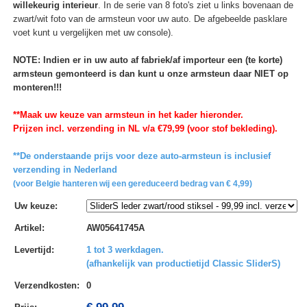
willekeurig interieur
. In de serie van 8 foto's ziet u links bovenaan de
zwart/wit foto van de armsteun voor uw auto. De afgebeelde pasklare
voet kunt u vergelijken met uw console).
NOTE: Indien er in uw auto af fabriek/af importeur een (te korte)
armsteun gemonteerd is dan kunt u onze armsteun daar NIET op
monteren!!!
**Maak uw keuze van armsteun in het kader hieronder.
Prijzen incl. verzending in NL v/a €79,99 (voor stof bekleding).
**De onderstaande prijs voor deze auto-armsteun is inclusief
verzending in Nederland
(voor Belgie hanteren wij een gereduceerd bedrag van € 4,99)
Uw keuze
:
Artikel
:
AW05641745A
Levertijd
:
1 tot 3 werkdagen.
(afhankelijk van productietijd Classic SliderS)
Verzendkosten
:
0