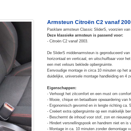
Armsteun Citroën C2 vanaf 200
Pasklare armsteun Classic SliderS, voorzien van u
Deze klassieke armsteun is passend voor:
- Citroën C2 vanaf 2003.
De SliderS middenarmsteun is geproduceerd van s
horizontaal en verticaal, en uitschuifbaar voor h
een met velours beklede opbergruimte.
Eenvoudige montage in circa 10 minuten op het a
duidelijke, universele montage handleiding en 4 z
Eigenschappen:
- Verhoogt het zitcomfort en een must om comfort
- Mooie, chique en betaalbare opwaardering van he
- Ergonomisch gevormd en in lengte richting ca. 
- Creëert extra opbergruimte op een makkelijk ber
- Beschermt de inhoud voor stof, zon en nieuwsgi
- Hindert versnellingspook en handrem niet en is v
- Montage in ca. 10 minuten zonder demontage va