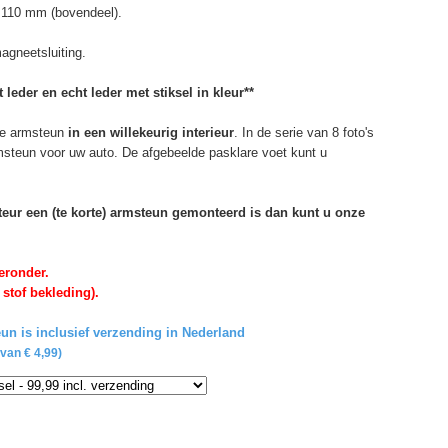
 110 mm (bovendeel).
agneetsluiting.
 leder en echt leder met stiksel in kleur**
e armsteun
in een willekeurig interieur
. In de serie van 8 foto's
rmsteun voor uw auto. De afgebeelde pasklare voet kunt u
rteur een (te korte) armsteun gemonteerd is dan kunt u onze
eronder.
 stof bekleding).
un is inclusief verzending in Nederland
van € 4,99)