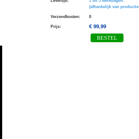
Levertijd
:
1 tot 3 werkdagen.
(afhankelijk van productie
Verzendkosten
:
0
€ 99,99
Prijs:
BESTEL