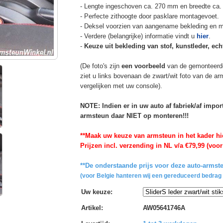
- Lengte ingeschoven ca. 270 mm en breedte ca.
- Perfecte zithoogte door pasklare montagevoet.
- Deksel voorzien van aangename bekleding en m
- Verdere (belangrijke) informatie vindt u
hier
.
-
Keuze uit bekleding van stof, kunstleder, echt
(De foto's zijn
een voorbeeld
van de gemonteerd
ziet u links bovenaan de zwart/wit foto van de a
vergelijken met uw console).
NOTE: Indien er in uw auto af fabriek/af impo
armsteun daar NIET op monteren!!!
**Maak uw keuze van armsteun in het kader hi
Prijzen incl. verzending in NL v/a €79,99 (voor
**De onderstaande prijs voor deze auto-armste
(voor Belgie hanteren wij een gereduceerd bedrag 
Uw keuze
:
Artikel
:
AW05641746A