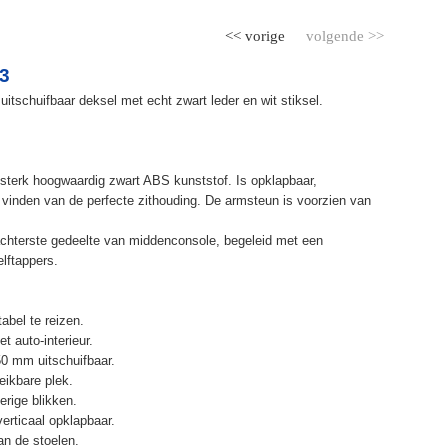
<< vorige
volgende >>
3
itschuifbaar deksel met echt zwart leder en wit stiksel.
terk hoogwaardig zwart ABS kunststof. Is opklapbaar,
et vinden van de perfecte zithouding. De armsteun is voorzien van
chterste gedeelte van middenconsole, begeleid met een
elftappers.
abel te reizen.
t auto-interieur.
50 mm uitschuifbaar.
eikbare plek.
erige blikken.
erticaal opklapbaar.
n de stoelen.