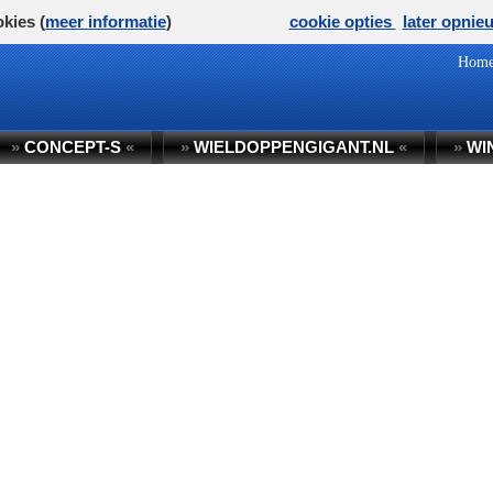
kies (
meer informatie
)
cookie opties
later opnie
Hom
»
CONCEPT-S
«
»
WIELDOPPENGIGANT.NL
«
»
WI