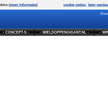
kies (
meer informatie
)
cookie opties
later opnie
Hom
»
CONCEPT-S
«
»
WIELDOPPENGIGANT.NL
«
»
WI