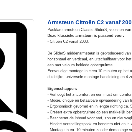
Armsteun Citroën C2 vanaf 200
Pasklare armsteun Classic SliderS, voorzien van u
Deze klassieke armsteun is passend voor:
- Citroën C2 vanaf 2003.
De SliderS middenarmsteun is geproduceerd van s
horizontaal en verticaal, en uitschuifbaar voor h
een met velours beklede opbergruimte.
Eenvoudige montage in circa 10 minuten op het a
duidelijke, universele montage handleiding en 4 z
Eigenschappen:
- Verhoogt het zitcomfort en een must om comfort
- Mooie, chique en betaalbare opwaardering van he
- Ergonomisch gevormd en in lengte richting ca. 
- Creëert extra opbergruimte op een makkelijk ber
- Beschermt de inhoud voor stof, zon en nieuwsgi
- Hindert versnellingspook en handrem niet en is v
- Montage in ca. 10 minuten zonder demontage va