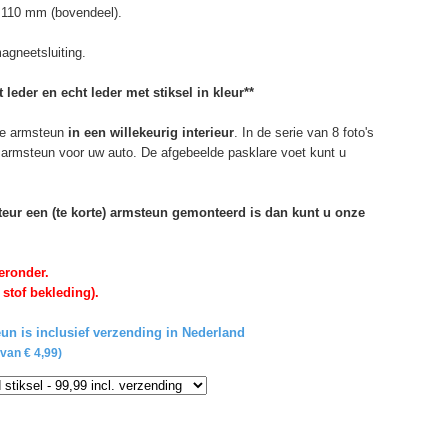
 110 mm (bovendeel).
agneetsluiting.
 leder en echt leder met stiksel in kleur**
e armsteun
in een willekeurig interieur
. In de serie van 8 foto's
de armsteun voor uw auto. De afgebeelde pasklare voet kunt u
rteur een (te korte) armsteun gemonteerd is dan kunt u onze
eronder.
 stof bekleding).
un is inclusief verzending in Nederland
van € 4,99)