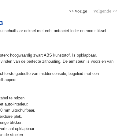
<< vorige
volgende >>
3
itschuifbaar deksel met echt antraciet leder en rood stiksel.
terk hoogwaardig zwart ABS kunststof. Is opklapbaar,
et vinden van de perfecte zithouding. De armsteun is voorzien van
chterste gedeelte van middenconsole, begeleid met een
elftappers.
abel te reizen.
t auto-interieur.
50 mm uitschuifbaar.
eikbare plek.
erige blikken.
erticaal opklapbaar.
n de stoelen.