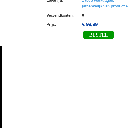
Levertijd
:
1 tot 3 werkdagen.
(afhankelijk van productie
Verzendkosten
:
0
€ 99,99
Prijs:
BESTEL