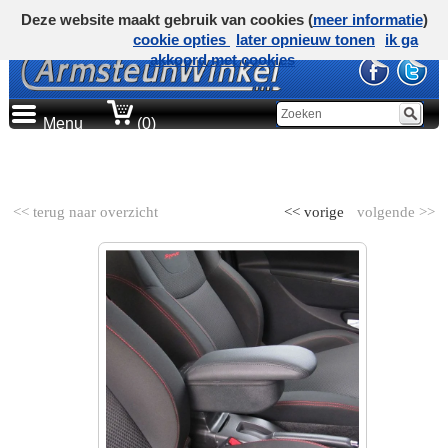
Deze website maakt gebruik van cookies (
meer informatie
)
cookie opties
later opnieuw tonen
ik ga
akkoord met cookies
Menu
(0)
AUTOMERK
<< terug naar overzicht
<< vorige
volgende >>