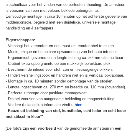
uitschuifbaar voor het vinden van de perfecte zithouding. De armsteun
is voorzien van een met velours beklede opbergruimte.
Eenvoudige montage in circa 10 minuten op het achterste gedeelte van
middenconsole, begeleid met een duidelijke, universele montage
handleiding en 4 zelftappers.
Eigenschappen:
- Verhoogt het zitcomfort en een must om comfortabel te reizen.
- Mooie, chique en betaalbare opwaardering van het auto-interieur.
- Ergonomisch gevormd en in lengte richting ca. 50 mm uitschuifbaar.
- Creëert extra opbergruimte op een makkelijk bereikbare plek.
- Beschermt de inhoud voor stof, zon en nieuwsgierige blikken.
- Hindert versnellingspook en handrem niet en is verticaal opklapbaar.
- Montage in ca. 10 minuten zonder demontage van de stoelen.
- Lengte ingeschoven ca. 270 mm en breedte ca. 110 mm (bovendeel).
- Perfecte zithoogte door pasklare montagevoet.
- Deksel voorzien van aangename bekleding en magneetsluiting.
- Verdere (belangrijke) informatie vindt u
hier
.
-
Keuze uit bekleding van stof, kunstleder, echt leder en echt leder
met stiksel in kleur**
(De foto's zijn
een voorbeeld
van de gemonteerde armsteun
in een