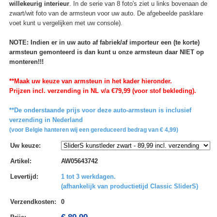
willekeurig interieur
. In de serie van 8 foto's ziet u links bovenaan de
zwart/wit foto van de armsteun voor uw auto. De afgebeelde pasklare
voet kunt u vergelijken met uw console).
NOTE: Indien er in uw auto af fabriek/af importeur een (te korte)
armsteun gemonteerd is dan kunt u onze armsteun daar NIET op
monteren!!!
**Maak uw keuze van armsteun in het kader hieronder.
Prijzen incl. verzending in NL v/a €79,99 (voor stof bekleding).
**De onderstaande prijs voor deze auto-armsteun is inclusief
verzending in Nederland
(voor Belgie hanteren wij een gereduceerd bedrag van € 4,99)
Uw keuze
:
Artikel
:
AW05643742
Levertijd
:
1 tot 3 werkdagen.
(afhankelijk van productietijd Classic SliderS)
Verzendkosten
:
0