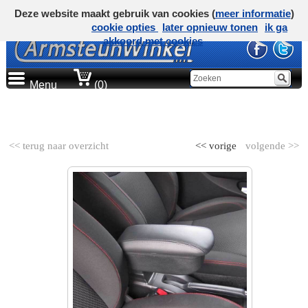
Deze website maakt gebruik van cookies (
meer informatie
)
cookie opties
later opnieuw tonen
ik ga
akkoord met cookies
Menu
(0)
AUTOMERK
<< terug naar overzicht
<< vorige
volgende >>