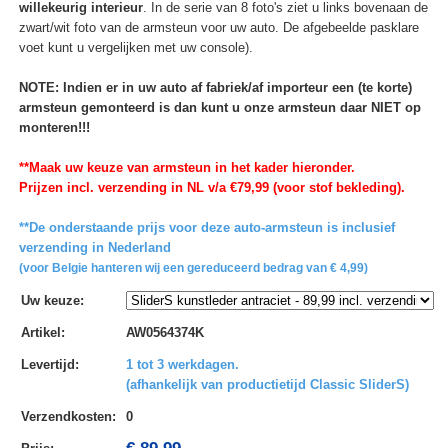
willekeurig interieur
. In de serie van 8 foto's ziet u links bovenaan de
zwart/wit foto van de armsteun voor uw auto. De afgebeelde pasklare
voet kunt u vergelijken met uw console).
NOTE: Indien er in uw auto af fabriek/af importeur een (te korte)
armsteun gemonteerd is dan kunt u onze armsteun daar NIET op
monteren!!!
**Maak uw keuze van armsteun in het kader hieronder.
Prijzen incl. verzending in NL v/a €79,99 (voor stof bekleding).
**De onderstaande prijs voor deze auto-armsteun is inclusief
verzending in Nederland
(voor Belgie hanteren wij een gereduceerd bedrag van € 4,99)
Uw keuze
:
Artikel
:
AW0564374K
Levertijd
:
1 tot 3 werkdagen.
(afhankelijk van productietijd Classic SliderS)
Verzendkosten
:
0