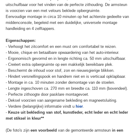
uitschuifbaar voor het vinden van de perfecte zithouding. De armsteun
is voorzien van een met velours beklede opbergruimte.
Eenvoudige montage in circa 10 minuten op het achterste gedeelte van
middenconsole, begeleid met een duidelijke, universele montage
handleiding en 4 zelftappers.
Eigenschappen:
- Verhoogt het zitcomfort en een must om comfortabel te reizen.
- Mooie, chique en betaalbare opwaardering van het auto-interieur.
- Ergonomisch gevormd en in lengte richting ca. 50 mm uitschuifbaar.
- Creëert extra opbergruimte op een makkelijk bereikbare plek.
- Beschermt de inhoud voor stof, zon en nieuwsgierige blikken.
- Hindert versnellingspook en handrem niet en is verticaal opklapbaar.
- Montage in ca. 10 minuten zonder demontage van de stoelen.
- Lengte ingeschoven ca. 270 mm en breedte ca. 110 mm (bovendeel).
- Perfecte zithoogte door pasklare montagevoet.
- Deksel voorzien van aangename bekleding en magneetsluiting.
- Verdere (belangrijke) informatie vindt u
hier
.
-
Keuze uit bekleding van stof, kunstleder, echt leder en echt leder
met stiksel in kleur**
(De foto's zijn
een voorbeeld
van de gemonteerde armsteun
in een