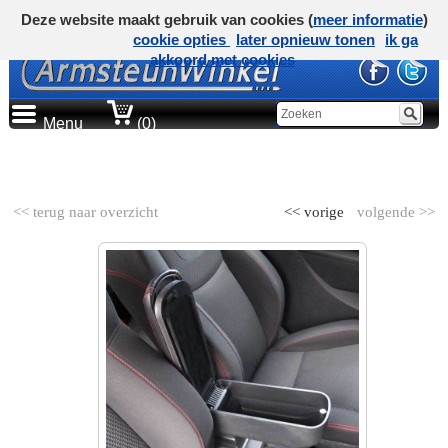
Deze website maakt gebruik van cookies (
meer informatie
)
cookie opties
later opnieuw tonen
ik ga
akkoord met cookies
Menu
(0)
AUTOMERK
<< terug naar overzicht
<< vorige
volgende >>