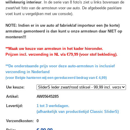
willekeurig interieur
. In de serie van 8 foto's ziet u links bovenaan de
zwart/wit foto van de armsteun voor uw auto. De afgebeelde pasklare
voet kunt u vergelijken met uw console).
NOTE: Indien er in uw auto af fabriek/af importeur een (te korte)
armsteun gemonteerd is dan kunt u onze armsteun daar NIET op
monteren!!!
**Maak uw keuze van armsteun in het kader hieronder.
Prijzen incl. verzending in NL v/a €79,99 (voor stof bekleding).
**De onderstaande prijs voor deze auto-armsteun is inclusief
verzending in Nederland
(voor Belgie hanteren wij een gereduceerd bedrag van € 4,99)
Uw keuze
:
Artikel
:
AW05645285
Levertijd
:
1 tot 3 werkdagen.
(afhankelijk van productietijd Classic SliderS)
Verzendkosten
:
0