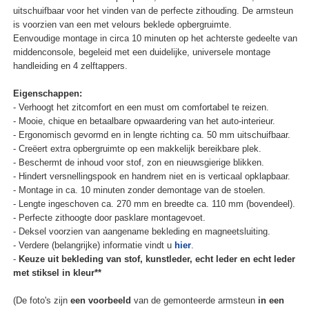
uitschuifbaar voor het vinden van de perfecte zithouding. De armsteun
is voorzien van een met velours beklede opbergruimte.
Eenvoudige montage in circa 10 minuten op het achterste gedeelte van
middenconsole, begeleid met een duidelijke, universele montage
handleiding en 4 zelftappers.
Eigenschappen:
- Verhoogt het zitcomfort en een must om comfortabel te reizen.
- Mooie, chique en betaalbare opwaardering van het auto-interieur.
- Ergonomisch gevormd en in lengte richting ca. 50 mm uitschuifbaar.
- Creëert extra opbergruimte op een makkelijk bereikbare plek.
- Beschermt de inhoud voor stof, zon en nieuwsgierige blikken.
- Hindert versnellingspook en handrem niet en is verticaal opklapbaar.
- Montage in ca. 10 minuten zonder demontage van de stoelen.
- Lengte ingeschoven ca. 270 mm en breedte ca. 110 mm (bovendeel).
- Perfecte zithoogte door pasklare montagevoet.
- Deksel voorzien van aangename bekleding en magneetsluiting.
- Verdere (belangrijke) informatie vindt u
hier
.
-
Keuze uit bekleding van stof, kunstleder, echt leder en echt leder
met stiksel in kleur**
(De foto's zijn
een voorbeeld
van de gemonteerde armsteun
in een