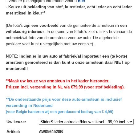
- Verdere (belangrijke) informatie vindt u
hier
.
-
Keuze uit bekleding van stof, kunstleder, echt leder en echt leder
met stiksel in kleur**
(De foto's zijn
een voorbeeld
van de gemonteerde armsteun
in een
willekeurig interieur
. In de serie van 8 foto's ziet u links bovenaan de
antraciet/wit foto van de armsteun voor uw auto. De afgebeelde
pasklare voet kunt u vergelijken met uw console).
NOTE: Indien er in uw auto af fabriek/af importeur een (te korte)
armsteun gemonteerd is dan kunt u onze armsteun daar NIET op
monteren!!!
**Maak uw keuze van armsteun in het kader hieronder.
Prijzen incl. verzending in NL v/a €79,99 (voor stof bekleding).
**De onderstaande prijs voor deze auto-armsteun is inclusief
verzending in Nederland
(voor Belgie hanteren wij een gereduceerd bedrag van € 4,99)
Uw keuze
:
Artikel
:
AW0564528B