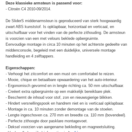
Deze klassieke armsteun is passend voor:
- Citroën C4 2010-09/2014.
De SliderS middenarmsteun is geproduceerd van sterk hoogwaardig
zwart ABS kunststof. Is opklapbaar, horizontaal en verticaal, en
uitschuifbaar voor het vinden van de perfecte zithouding. De armsteun
is voorzien van een met velours beklede opbergruimte.
Eenvoudige montage in circa 10 minuten op het achterste gedeelte van
middenconsole, begeleid met een duidelijke, universele montage
handleiding en 4 zelftappers.
Eigenschappen:
- Verhoogt het zitcomfort en een must om comfortabel te reizen.
- Mooie, chique en betaalbare opwaardering van het auto-interieur.
- Ergonomisch gevormd en in lengte richting ca. 50 mm uitschuifbaar.
- Creëert extra opbergruimte op een makkelijk bereikbare plek.
- Beschermt de inhoud voor stof, zon en nieuwsgierige blikken.
- Hindert versnellingspook en handrem niet en is verticaal opklapbaar.
- Montage in ca. 10 minuten zonder demontage van de stoelen.
- Lengte ingeschoven ca. 270 mm en breedte ca. 110 mm (bovendeel).
- Perfecte zithoogte door pasklare montagevoet.
- Deksel voorzien van aangename bekleding en magneetsluiting.