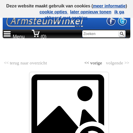
Deze website maakt gebruik van cookies (
meer informatie
)
cookie opties
later opnieuw tonen
ik ga
akkoord met cookies
Menu
(0)
AUTOMERK
<< terug naar overzicht
<< vorige
volgende >>