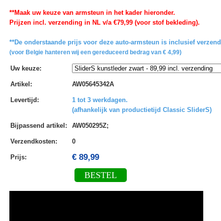
**Maak uw keuze van armsteun in het kader hieronder.
Prijzen incl. verzending in NL v/a €79,99 (voor stof bekleding).
**De onderstaande prijs voor deze auto-armsteun is inclusief verzen
(voor Belgie hanteren wij een gereduceerd bedrag van € 4,99)
Uw keuze
:
Artikel
:
AW05645342A
Levertijd
:
1 tot 3 werkdagen.
(afhankelijk van productietijd Classic SliderS)
Bijpassend artikel
:
AW050295Z;
Verzendkosten
:
0
€ 89,99
Prijs:
BESTEL