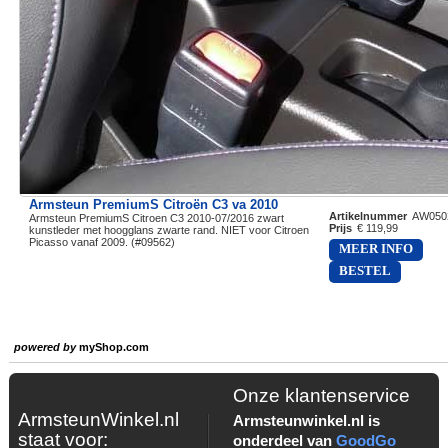
Armsteun PremiumS Citroën C3 va 2010
Artikelnummer
AW050
Armsteun PremiumS Citroen C3 2010-07/2016 zwart
Prijs
€ 119,99
kunstleder met hoogglans zwarte rand. NIET voor Citroen
Picasso vanaf 2009. (#09562)
MEER INFO
BESTEL
powered by
myShop.com
Onze klantenservice
ArmsteunWinkel.nl
Armsteunwinkel.nl is
staat voor:
onderdeel van
GoodGo