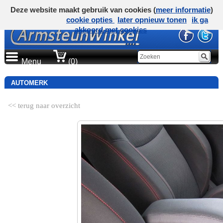
Deze website maakt gebruik van cookies (
meer informatie
)
cookie opties
later opnieuw tonen
ik ga
akkoord met cookies
Menu
(0)
AUTOMERK
<< terug naar overzicht