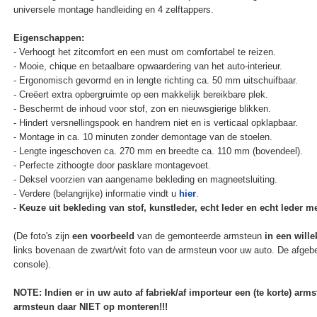
universele montage handleiding en 4 zelftappers.
Eigenschappen:
- Verhoogt het zitcomfort en een must om comfortabel te reizen.
- Mooie, chique en betaalbare opwaardering van het auto-interieur.
- Ergonomisch gevormd en in lengte richting ca. 50 mm uitschuifbaar.
- Creëert extra opbergruimte op een makkelijk bereikbare plek.
- Beschermt de inhoud voor stof, zon en nieuwsgierige blikken.
- Hindert versnellingspook en handrem niet en is verticaal opklapbaar.
- Montage in ca. 10 minuten zonder demontage van de stoelen.
- Lengte ingeschoven ca. 270 mm en breedte ca. 110 mm (bovendeel).
- Perfecte zithoogte door pasklare montagevoet.
- Deksel voorzien van aangename bekleding en magneetsluiting.
- Verdere (belangrijke) informatie vindt u
hier
.
-
Keuze uit bekleding van stof, kunstleder, echt leder en echt leder met
(De foto's zijn
een voorbeeld
van de gemonteerde armsteun
in een wille
links bovenaan de zwart/wit foto van de armsteun voor uw auto. De afgebe
console).
NOTE: Indien er in uw auto af fabriek/af importeur een (te korte) ar
armsteun daar NIET op monteren!!!