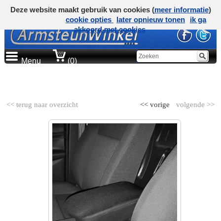
Deze website maakt gebruik van cookies (
meer informatie
)
cookie opties
later opnieuw tonen
ik ga
akkoord met cookies
Menu
(0)
AUTOMERK
<< terug naar overzicht
<< vorige
volgende >>