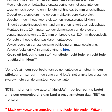
- Mooie, chique en betaalbare opwaardering van het auto-interieur.
- Ergonomisch gevormd en in lengte richting ca. 50 mm uitschuifbaar.
- Creëert extra opbergruimte op een makkelijk bereikbare plek.
- Beschermt de inhoud voor stof, zon en nieuwsgierige blikken.
- Hindert versnellingspook en handrem niet en is verticaal opklapbaar.
- Montage in ca. 10 minuten zonder demontage van de stoelen.
- Lengte ingeschoven ca. 270 mm en breedte ca. 110 mm (bovendeel).
- Perfecte zithoogte door pasklare montagevoet.
- Deksel voorzien van aangename bekleding en magneetsluiting.
- Verdere (belangrijke) informatie vindt u
hier
.
-
Keuze uit bekleding van stof, kunstleder, echt leder en echt leder
met stiksel in kleur**
(De foto's zijn
een voorbeeld
van de gemonteerde armsteun
in een
willekeurig interieur
. In de serie van 4 foto's ziet u links bovenaan de
zwart/wit foto van de armsteun voor uw auto.
NOTE: Indien er in uw auto af fabriek/af importeur een (te korte)
armsteun gemonteerd is dan kunt u onze armsteun daar NIET op
monteren!!!
** Maak uw keuze van armsteun in het kader hieronder. Prijzen