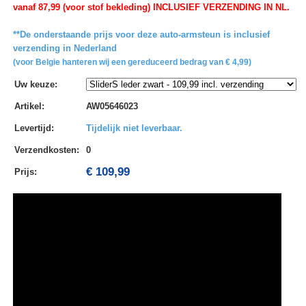
vanaf 87,99 (voor stof bekleding) INCLUSIEF VERZENDING IN NL.
**De onderstaande prijs voor deze auto-armsteun is inclusief
verzending in Nederland
(voor Belgie hanteren wij een gereduceerd bedrag van € 4,99)
Uw keuze
:
Artikel
:
AW05646023
Levertijd
:
Tijdelijk niet leverbaar.
Verzendkosten
:
0
€ 109,99
Prijs: