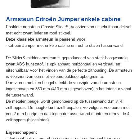
Armsteun Citroën Jumper enkele cabine
Pasklare armsteun Classic SliderS, voorzien van uitschuifbaar deksel
met echt zwart leder en rood stiksel.
Deze klassieke armsteun is passend voor:
- Citroën Jumper met enkele cabine en rechte stalen tussenwand.
De SliderS middenarmsteun is geproduceerd van sterk hoogwaardig
zwart ABS kunststof. Is opklapbaar, horizontaal en verticaal, en
uitschuifbaar voor het vinden van de perfecte zithouding. De armsteun
is voorzien van een met velours beklede opbergruimte.
D.m.v. een metalen beugel steekt de voorzijde van de armsteun
ingeschoven ca 360 mm (410 mm uitgeschoven) in het interieur vanaf
de tussenwand.
De metalen beugel wordt gemonteerd op de tussenwand d.m.v. 4
zelftappers. De hoogte kunt uzelf bepalen, vervolgens voorboren met
een 2 mm boortje en dan tegen de tussenwand monteren d.m.v. de 4
zelftappers (bijgesloten).
Eigenschappen:
- Verhoogt het zitcomfort en een must om comfortabel te reizen.