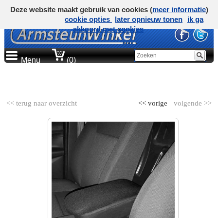
Deze website maakt gebruik van cookies (
meer informatie
)
cookie opties
later opnieuw tonen
ik ga
akkoord met cookies
Menu
(0)
AUTOMERK
<< terug naar overzicht
<< vorige
volgende >>