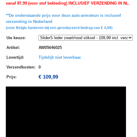
vanaf 87,99 (voor stof bekleding) INCLUSIEF VERZENDING IN NL.
**De onderstaande prijs voor deze auto-armsteun is inclusief
verzending in Nederland
(voor Belgie hanteren wij een gereduceerd bedrag van € 4,99)
Uw keuze
:
Artikel
:
AW05646025
Levertijd
:
Tijdelijk niet leverbaar.
Verzendkosten
:
0
€ 109,99
Prijs: