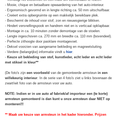
- Mooie, chique en betaalbare opwaardering van het auto-interieur.
- Ergonomisch gevormd en in lengte richting ca. 50 mm uitschuifbaar.
- Creëert extra opbergruimte op een makkelijk bereikbare plek.
- Beschermt de inhoud voor stof, zon en nieuwsgierige blikken.
- Hindert versnellingspook en handrem niet en is verticaal opklapbaar.
- Montage in ca. 10 minuten zonder demontage van de stoelen.
- Lengte ingeschoven ca. 270 mm en breedte ca. 110 mm (bovendeel).
- Perfecte zithoogte door pasklare montagevoet.
- Deksel voorzien van aangename bekleding en magneetsluiting.
- Verdere (belangrijke) informatie vindt u
hier
.
-
Keuze uit bekleding van stof, kunstleder, echt leder en echt leder
met stiksel in kleur**
(De foto's zijn
een voorbeeld
van de gemonteerde armsteun
in een
willekeurig interieur
. In de serie van 4 foto's ziet u links bovenaan de
zwart/wit foto van de armsteun voor uw auto.
NOTE: Indien er in uw auto af fabriek/af importeur een (te korte)
armsteun gemonteerd is dan kunt u onze armsteun daar NIET op
monteren!!!
** Maak uw keuze van armsteun in het kader hieronder. Prijzen