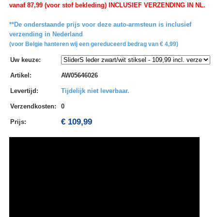
vanaf 87,99 (voor stof bekleding) INCLUSIEF VERZENDING IN NL.
**De onderstaande prijs voor deze auto-armsteun is inclusief
verzending in Nederland
(voor Belgie hanteren wij een gereduceerd bedrag van € 4,99)
Uw keuze
:
Artikel
:
AW05646026
Levertijd
:
Tijdelijk niet leverbaar.
Verzendkosten
:
0
€ 109,99
Prijs: