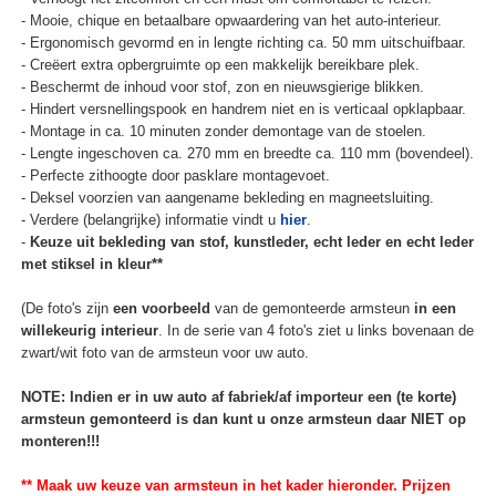
- Mooie, chique en betaalbare opwaardering van het auto-interieur.
- Ergonomisch gevormd en in lengte richting ca. 50 mm uitschuifbaar.
- Creëert extra opbergruimte op een makkelijk bereikbare plek.
- Beschermt de inhoud voor stof, zon en nieuwsgierige blikken.
- Hindert versnellingspook en handrem niet en is verticaal opklapbaar.
- Montage in ca. 10 minuten zonder demontage van de stoelen.
- Lengte ingeschoven ca. 270 mm en breedte ca. 110 mm (bovendeel).
- Perfecte zithoogte door pasklare montagevoet.
- Deksel voorzien van aangename bekleding en magneetsluiting.
- Verdere (belangrijke) informatie vindt u
hier
.
-
Keuze uit bekleding van stof, kunstleder, echt leder en echt leder
met stiksel in kleur**
(De foto's zijn
een voorbeeld
van de gemonteerde armsteun
in een
willekeurig interieur
. In de serie van 4 foto's ziet u links bovenaan de
zwart/wit foto van de armsteun voor uw auto.
NOTE: Indien er in uw auto af fabriek/af importeur een (te korte)
armsteun gemonteerd is dan kunt u onze armsteun daar NIET op
monteren!!!
** Maak uw keuze van armsteun in het kader hieronder. Prijzen