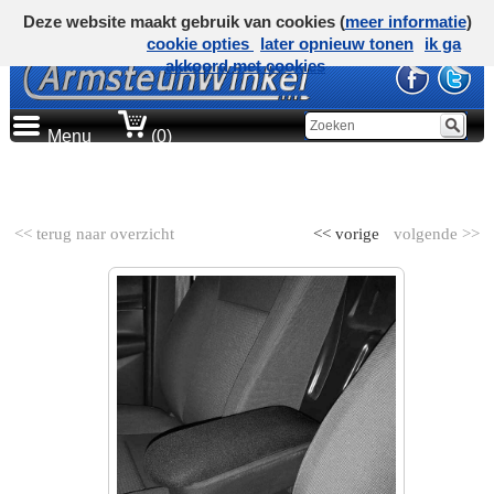
Deze website maakt gebruik van cookies (
meer informatie
)
cookie opties
later opnieuw tonen
ik ga
akkoord met cookies
Menu
(0)
AUTOMERK
<< terug naar overzicht
<< vorige
volgende >>