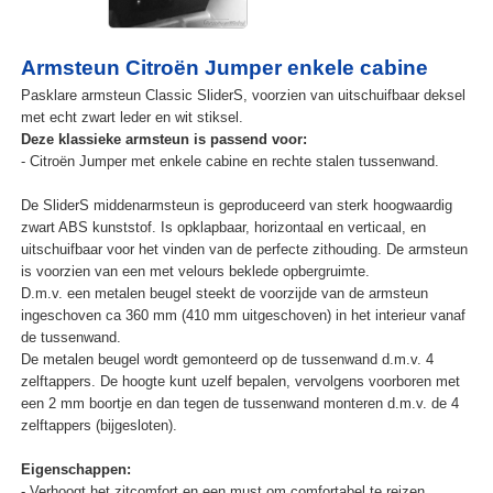
Armsteun Citroën Jumper enkele cabine
Pasklare armsteun Classic SliderS, voorzien van uitschuifbaar deksel
met echt zwart leder en wit stiksel.
Deze klassieke armsteun is passend voor:
- Citroën Jumper met enkele cabine en rechte stalen tussenwand.
De SliderS middenarmsteun is geproduceerd van sterk hoogwaardig
zwart ABS kunststof. Is opklapbaar, horizontaal en verticaal, en
uitschuifbaar voor het vinden van de perfecte zithouding. De armsteun
is voorzien van een met velours beklede opbergruimte.
D.m.v. een metalen beugel steekt de voorzijde van de armsteun
ingeschoven ca 360 mm (410 mm uitgeschoven) in het interieur vanaf
de tussenwand.
De metalen beugel wordt gemonteerd op de tussenwand d.m.v. 4
zelftappers. De hoogte kunt uzelf bepalen, vervolgens voorboren met
een 2 mm boortje en dan tegen de tussenwand monteren d.m.v. de 4
zelftappers (bijgesloten).
Eigenschappen:
- Verhoogt het zitcomfort en een must om comfortabel te reizen.