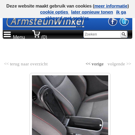
Deze website maakt gebruik van cookies (
meer informatie
)
cookie opties
later opnieuw tonen
ik ga
akkoord met cookies
Menu
(0)
AUTOMERK
<< terug naar overzicht
<< vorige
volgende >>