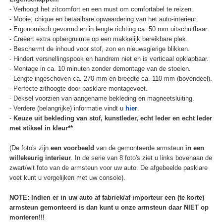
- Verhoogt het zitcomfort en een must om comfortabel te reizen.
- Mooie, chique en betaalbare opwaardering van het auto-interieur.
- Ergonomisch gevormd en in lengte richting ca. 50 mm uitschuifbaar.
- Creëert extra opbergruimte op een makkelijk bereikbare plek.
- Beschermt de inhoud voor stof, zon en nieuwsgierige blikken.
- Hindert versnellingspook en handrem niet en is verticaal opklapbaar.
- Montage in ca. 10 minuten zonder demontage van de stoelen.
- Lengte ingeschoven ca. 270 mm en breedte ca. 110 mm (bovendeel).
- Perfecte zithoogte door pasklare montagevoet.
- Deksel voorzien van aangename bekleding en magneetsluiting.
- Verdere (belangrijke) informatie vindt u
hier
.
-
Keuze uit bekleding van stof, kunstleder, echt leder en echt leder
met stiksel in kleur**
(De foto's zijn
een voorbeeld
van de gemonteerde armsteun
in een
willekeurig interieur
. In de serie van 8 foto's ziet u links bovenaan de
zwart/wit foto van de armsteun voor uw auto. De afgebeelde pasklare
voet kunt u vergelijken met uw console).
NOTE: Indien er in uw auto af fabriek/af importeur een (te korte)
armsteun gemonteerd is dan kunt u onze armsteun daar NIET op
monteren!!!