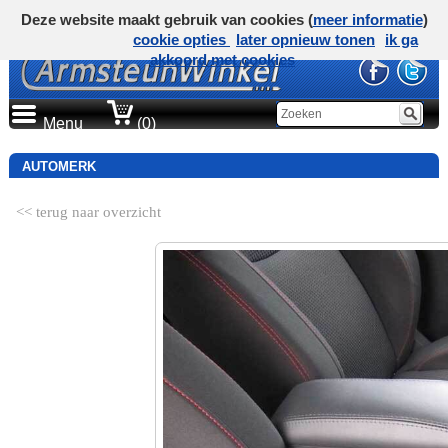
Deze website maakt gebruik van cookies (
meer informatie
)
cookie opties
later opnieuw tonen
ik ga
akkoord met cookies
Menu
(0)
AUTOMERK
<< terug naar overzicht