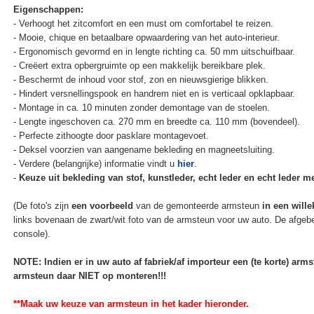
Eigenschappen:
- Verhoogt het zitcomfort en een must om comfortabel te reizen.
- Mooie, chique en betaalbare opwaardering van het auto-interieur.
- Ergonomisch gevormd en in lengte richting ca. 50 mm uitschuifbaar.
- Creëert extra opbergruimte op een makkelijk bereikbare plek.
- Beschermt de inhoud voor stof, zon en nieuwsgierige blikken.
- Hindert versnellingspook en handrem niet en is verticaal opklapbaar.
- Montage in ca. 10 minuten zonder demontage van de stoelen.
- Lengte ingeschoven ca. 270 mm en breedte ca. 110 mm (bovendeel).
- Perfecte zithoogte door pasklare montagevoet.
- Deksel voorzien van aangename bekleding en magneetsluiting.
- Verdere (belangrijke) informatie vindt u
hier
.
-
Keuze uit bekleding van stof, kunstleder, echt leder en echt leder met
(De foto's zijn
een voorbeeld
van de gemonteerde armsteun
in een wille
links bovenaan de zwart/wit foto van de armsteun voor uw auto. De afgebe
console).
NOTE: Indien er in uw auto af fabriek/af importeur een (te korte) ar
armsteun daar NIET op monteren!!!
**Maak uw keuze van armsteun in het kader hieronder.