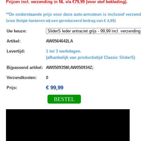
Prijzen incl. verzending in NL v/a €79,99 (voor stof bekleding).
**De onderstaande prijs voor deze auto-armsteun is inclusief verzen
(voor Belgie hanteren wij een gereduceerd bedrag van € 4,99)
Uw keuze
:
Artikel
:
AW0564642LA
Levertijd
:
1 tot 3 werkdagen.
(afhankelijk van productietijd Classic SliderS)
Bijpassend artikel
:
AW050935M;AW050934Z;
Verzendkosten
:
0
€ 99,99
Prijs:
BESTEL