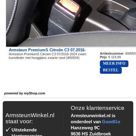
Armsteun PremiumS Citroën C3 07.2016-
Artikelnummer
AW050
Armsteun PremiumS Citroen C3 07/2016-2024 zwart
Prijs
€ 119,99
kunstleder met hoogglans zwarte rand (#00934)
MEER INFO
BESTEL
powered by
myShop.com
Onze klantenservice
ArmsteunWinkel.nl
Armsteunwinkel.nl is
staat voor:
onderdeel van
GoodGo
Hanzeweg 9C
Uitstekende
9636 HS Zuidbroek
klantenservice